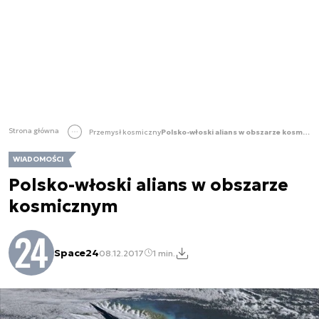
Strona główna
Przemysł kosmiczny
Polsko-włoski alians w obszarze kosmicznym
WIADOMOŚCI
Polsko-włoski alians w obszarze
kosmicznym
Space24
08.12.2017
1 min.