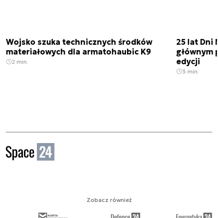
Wojsko szuka technicznych środków
25 lat Dn
materiałowych dla armatohaubic K9
głównym p
edycji
2 min.
3 min.
Zobacz również