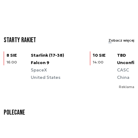
Starty rakiet
Zobacz więcej
8 SIE
Starlink (17-38)
10 SIE
TBD
16:00
Falcon 9
14:00
Unconfir
SpaceX
CASC
United States
China
Reklama
Polecane