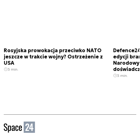
Rosyjska prowokacja przeciwko NATO
Defence24
jeszcze w trakcie wojny? Ostrzeżenie z
edycji br
USA
Narodowy 
doświadcz
3 min.
3 min.