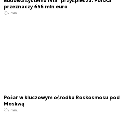
Budowa systemu IRIS² przyspiesza. Polska
przeznaczy 656 mln euro
2 min.
Pożar w kluczowym ośrodku Roskosmosu pod
Moskwą
2 min.