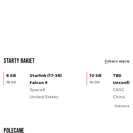
Starty rakiet
Zobacz więcej
8 SIE
Starlink (17-38)
10 SIE
TBD
16:00
Falcon 9
14:00
Unconfir
SpaceX
CASC
United States
China
Reklama
Polecane