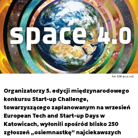
Fot. ESA [esa.int]
Organizatorzy 5. edycji międzynarodowego
konkursu Start-up Challenge,
towarzyszącego zaplanowanym na wrzesień
European Tech and Start-up Days w
Katowicach, wyłonili spośród blisko 250
zgłoszeń „osiemnastkę” najciekawszych