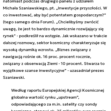
natomiast podczas drugiego panelu z udziałem
Michała Szaniawskiego, pt. „Inwestycje przyszłości. W
co inwestować, aby być potentatem gospodarczym?”
(tego samego dnia Forum). „Chcielibyśmy zwrócić
uwagę, że jest to bardzo dynamicznie rozwijający się
rynek" - podkreślił na wstępie. Jak wskazano w trakcie
dalszej rozmowy, sektor kosmiczny charakteryzuje się
wysoką dynamiką wzrostu. „Biznes związany z
nawigacją rośnie ok. 16 proc. procent rocznie,
związany z obserwacją Ziemi - 10 procent. Stwarza to
wyjątkowe szanse inwestycyjne” - uzasadniał prezes
Szaniawski.
Według raportu Europejskiej Agencji Kosmicznej
globalna wartość rynku „upstream”,
odpowiadającego za m.in. satelity czy sondy
kosmiczne, stanowi ok. 25 miliardów euro rocznie.