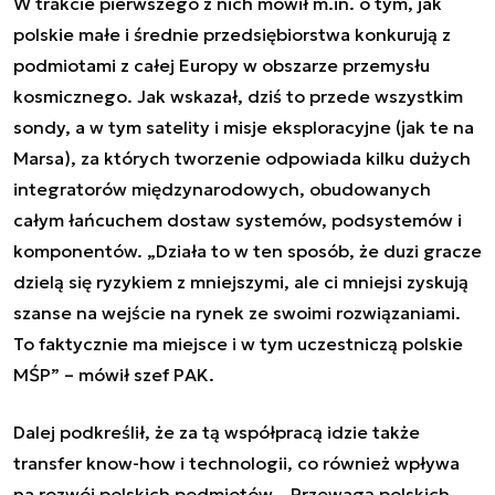
W trakcie pierwszego z nich mówił m.in. o tym, jak
polskie małe i średnie przedsiębiorstwa konkurują z
podmiotami z całej Europy w obszarze przemysłu
kosmicznego. Jak wskazał, dziś to przede wszystkim
sondy, a w tym satelity i misje eksploracyjne (jak te na
Marsa), za których tworzenie odpowiada kilku dużych
integratorów międzynarodowych, obudowanych
całym łańcuchem dostaw systemów, podsystemów i
komponentów. „Działa to w ten sposób, że duzi gracze
dzielą się ryzykiem z mniejszymi, ale ci mniejsi zyskują
szanse na wejście na rynek ze swoimi rozwiązaniami.
To faktycznie ma miejsce i w tym uczestniczą polskie
MŚP” – mówił szef PAK.
Dalej podkreślił, że za tą współpracą idzie także
transfer know-how i technologii, co również wpływa
na rozwój polskich podmiotów. „Przewagą polskich