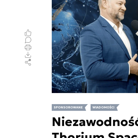
SPONSOROWANE
WIADOMOŚCI
Niezawodność
Thorium Space