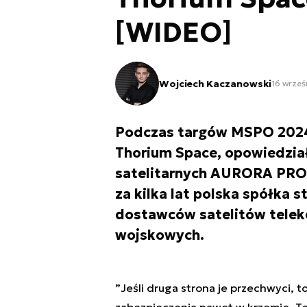
[WIDEO]
Wojciech Kaczanowski
16 wrześ
Podczas targów MSPO 2024
Thorium Space, opowiedzia
satelitarnych AURORA PRO or
za kilka lat polska spółka s
dostawców satelitów teleko
wojskowych.
”
Jeśli druga strona je przechwyci, 
zabezpieczenia nawet w krzemie. To