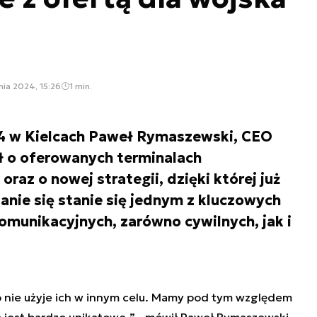
nia 2024, 15:26
1 min.
 w Kielcach Paweł Rymaszewski, CEO
ł o oferowanych terminalach
az o nowej strategii, dzięki której już
tanie się stanie się jednym z kluczowych
munikacyjnych, zarówno cywilnych, jak i
to nie użyje ich w innym celu. Mamy pod tym względem
 jest bardzo unikatowe.
” - mówił Paweł Rymaszewski,