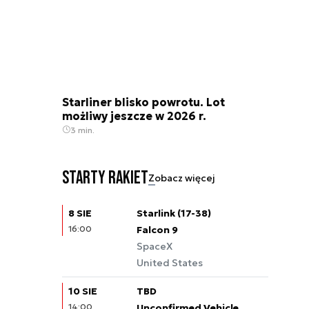
Starliner blisko powrotu. Lot
możliwy jeszcze w 2026 r.
3 min.
Starty rakiet
Zobacz więcej
8 SIE
Starlink (17-38)
16:00
Falcon 9
SpaceX
United States
10 SIE
TBD
14:00
Unconfirmed Vehicle