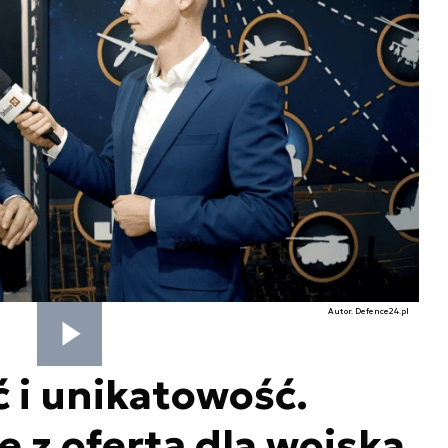
Autor. Defence24.pl
 i unikatowość.
 z ofertą dla wojska