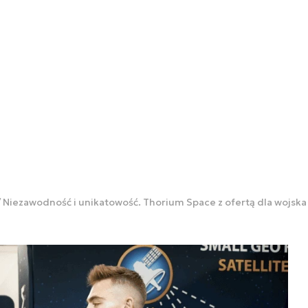
Niezawodność i unikatowość. Thorium Space z ofertą dla wojsk