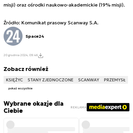
misji) oraz ośrodki naukowo-akademickie (19% misji).
Źródło: Komunikat prasowy Scanway S.A.
Space24
20 grudnia 2024, 09:46
Zobacz również
KSIĘŻYC
STANY ZJEDNOCZONE
SCANWAY
PRZEMYSŁ
pokaż wszystkie
Wybrane okazje dla
REKLAMA
Ciebie