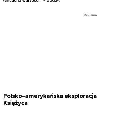
łańcucha wartości.” – dodał.
Reklama
Polsko–amerykańska eksploracja
Księżyca