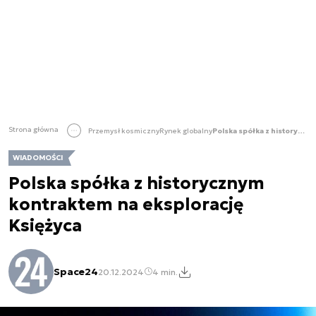
Strona główna
Przemysł kosmiczny
Rynek globalny
Polska spółka z historycznym kontraktem na eksplorację Księżyca
WIADOMOŚCI
Polska spółka z historycznym
kontraktem na eksplorację
Księżyca
Space24
20.12.2024
4 min.