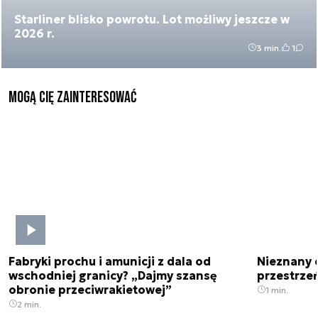
Starliner blisko powrotu. Lot możliwy jeszcze w
2026 r.
3 min.
1
Mogą Cię zainteresować
Fabryki prochu i amunicji z dala od
Nieznany 
wschodniej granicy? „Dajmy szansę
przestrze
obronie przeciwrakietowej”
1 min.
2 min.