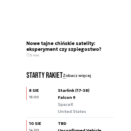
Nowe tajne chińskie satelity:
eksperyment czy szpiegostwo?
3 min.
Starty rakiet
Zobacz więcej
8 SIE
Starlink (17-38)
16:00
Falcon 9
SpaceX
United States
10 SIE
TBD
14:00
Unconfirmed Vehicle