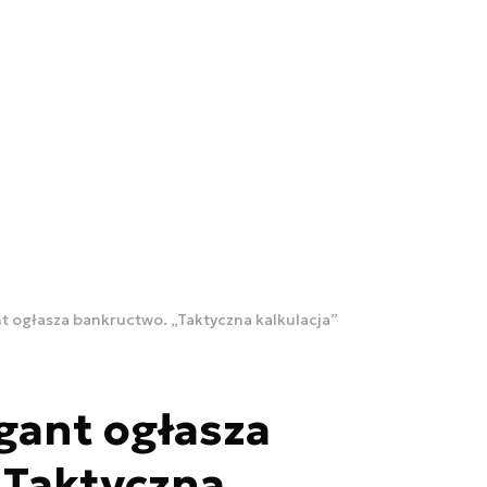
nt ogłasza bankructwo. „Taktyczna kalkulacja”
igant ogłasza
„Taktyczna