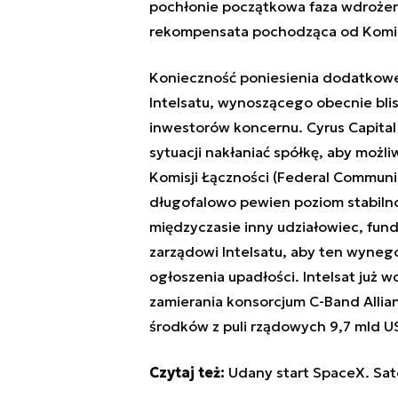
pochłonie początkowa faza wdrożeni
rekompensata pochodząca od Komisj
Konieczność poniesienia dodatkoweg
Intelsatu, wynoszącego obecnie bl
inwestorów koncernu. Cyrus Capital P
sytuacji nakłaniać spółkę, aby możli
Komisji Łączności (Federal Communi
długofalowo pewien poziom stabilno
międzyczasie inny udziałowiec, fun
zarządowi Intelsatu, aby ten wyneg
ogłoszenia upadłości. Intelsat już w
zamierania konsorcjum C-Band Allia
środków z puli rządowych 9,7 mld US
Czytaj też:
Udany start SpaceX. Satel