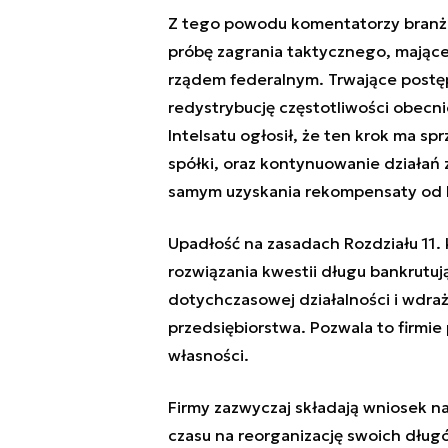
Z tego powodu komentatorzy branżo
próbę zagrania taktycznego, mająceg
rządem federalnym. Trwające post
redystrybucję częstotliwości obecn
Intelsatu ogłosił, że ten krok ma sp
spółki, oraz kontynuowanie działań 
samym uzyskania rekompensaty od 
Upadłość na zasadach Rozdziału 11.
rozwiązania kwestii długu bankrutu
dotychczasowej działalności i wdra
przedsiębiorstwa. Pozwala to firmie
własności.
Firmy zazwyczaj składają wniosek na
czasu na reorganizację swoich długó