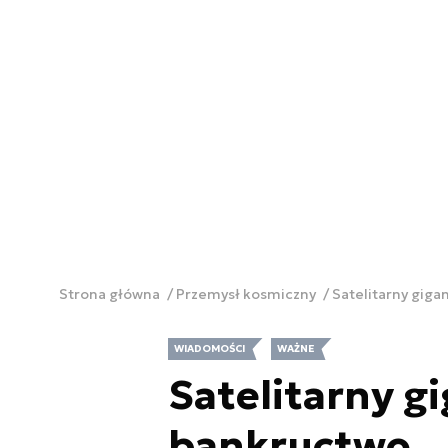
Strona główna
Przemysł kosmiczny
Satelitarny giga
WIADOMOŚCI
WAŻNE
Satelitarny g
bankructwo. 