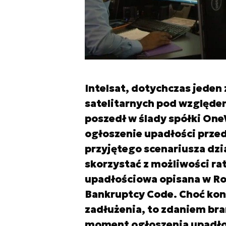
Intelsat, dotychczas jeden
satelitarnych pod względem
poszedł w ślady spółki One
ogłoszenie upadłości prze
przyjętego scenariusza dzia
skorzystać z możliwości ra
upadłościowa opisana w Ro
Bankruptcy Code. Choć kon
zadłużenia, to zdaniem br
moment ogłoszenia upadłoś