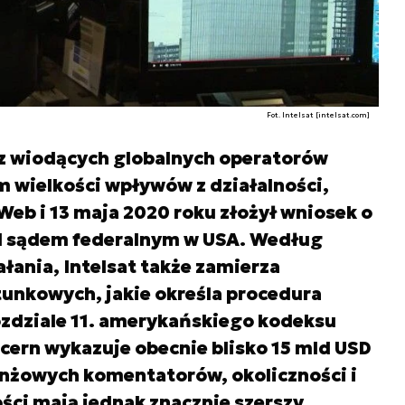
Fot. Intelsat [intelsat.com]
 z wiodących globalnych operatorów
 wielkości wpływów z działalności,
Web i 13 maja 2020 roku złożył wniosek o
d sądem federalnym w USA. Według
łania, Intelsat także zamierza
tunkowych, jakie określa procedura
zdziale 11. amerykańskiego kodeksu
cern wykazuje obecnie blisko 15 mld USD
anżowych komentatorów, okoliczności i
ci mają jednak znacznie szerszy