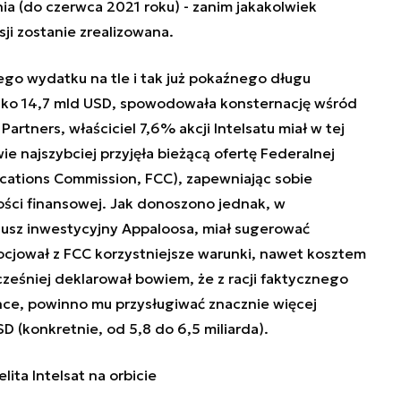
a (do czerwca 2021 roku) - zanim jakakolwiek
i zostanie zrealizowana.
o wydatku na tle i tak już pokaźnego długu
isko 14,7 mld USD, spowodowała konsternację wśród
artners, właściciel 7,6% akcji Intelsatu miał w tej
wie najszybciej przyjęła bieżącą ofertę Federalnej
cations Commission, FCC), zapewniając sobie
ści finansowej. Jak donoszono jednak, w
dusz inwestycyjny Appaloosa, miał sugerować
ocjował z FCC korzystniejsze warunki, nawet kosztem
cześniej deklarował bowiem, że z racji faktycznego
nce, powinno mu przysługiwać znacznie więcej
D (konkretnie, od 5,8 do 6,5 miliarda).
ita Intelsat na orbicie