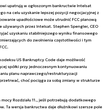
wi upatrują w ogłoszonym bankructwie Intelsat
o na celu uzyskanie lepszej pozycji negocjacyjnej z
ępowanie upadłościowe może utrudnić FCC planową
ie używanych przez Intelsat. Stephen Spengler, CEO
rzyjać uzyskaniu stabilniejszego wyniku finansowego
zmierzających do zwolnienia częstotliwości i tym
FCC.
 kodeksu US Bankruptcy Code daje możliwość
jącej spółki przy jednoczesnym kontynuowaniu
żaniu planu naprawczego/restrukturyzacji
 przetrwać, choć pociąga za sobą zmiany w strukturze
 mocy Rozdziału 11., jeśli potrzebują dodatkowego
w. Ta wersja bankructwa daje dłużnikowi szersze pole