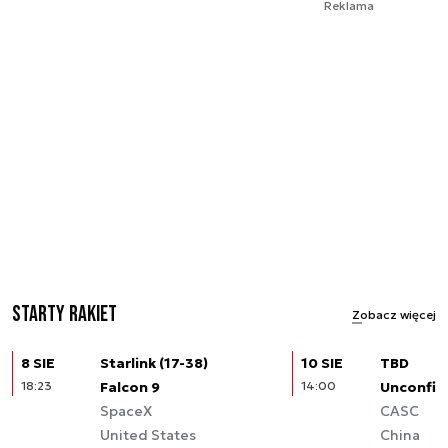
Reklama
Starty rakiet
Zobacz więcej
8 SIE
Starlink (17-38)
10 SIE
TBD
18:23
Falcon 9
14:00
Unconfir
SpaceX
CASC
United States
China