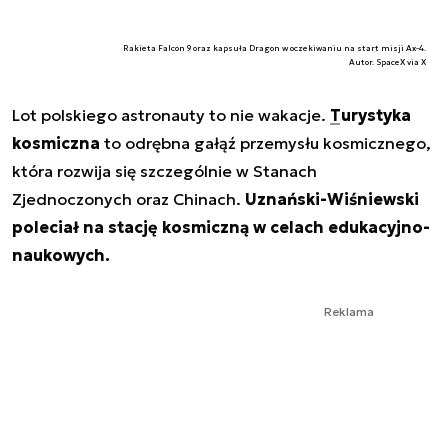
Rakieta Falcon 9 oraz kapsuła Dragon w oczekiwaniu na start misji Ax-4.
Autor. SpaceX via X
Lot polskiego astronauty to nie wakacje.
Turystyka
kosmiczna
to odrębna gałąź przemysłu kosmicznego,
która rozwija się szczególnie w Stanach
Zjednoczonych oraz Chinach.
Uznański-Wiśniewski
poleciał na stację kosmiczną w celach edukacyjno-
naukowych.
Reklama