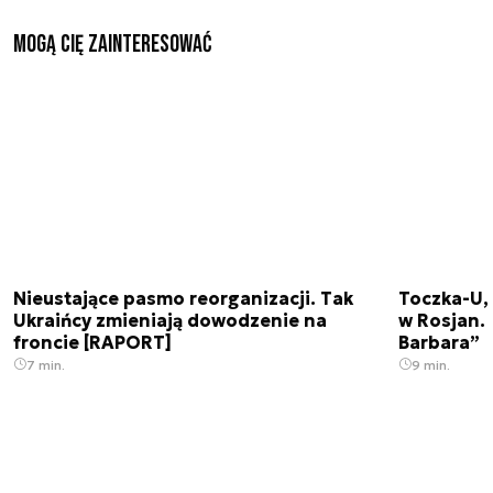
Mogą Cię zainteresować
Nieustające pasmo reorganizacji. Tak
Toczka-U,
Ukraińcy zmieniają dowodzenie na
w Rosjan. 
froncie [RAPORT]
Barbara”
7 min.
9 min.