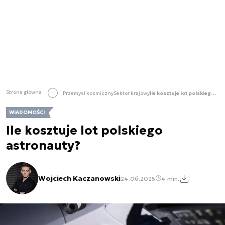
Strona główna
Przemysł kosmiczny
Sektor krajowy
Ile kosztuje lot polskiego astronauty?
WIADOMOŚCI
Ile kosztuje lot polskiego
astronauty?
Wojciech Kaczanowski
24.06.2025
4 min.