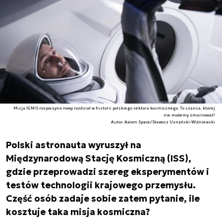
Misja IGNIS rozpoczyna nowy rozdział w historii polskiego sektora kosmicznego. To szansa, której
nie możemy zmarnować!
Autor. Axiom Space/Sławosz Uznański-Wiśniewski
Polski astronauta wyruszył na
Międzynarodową Stację Kosmiczną (ISS),
gdzie przeprowadzi szereg eksperymentów i
testów technologii krajowego przemysłu.
Część osób zadaje sobie zatem pytanie, ile
kosztuje taka misja kosmiczna?