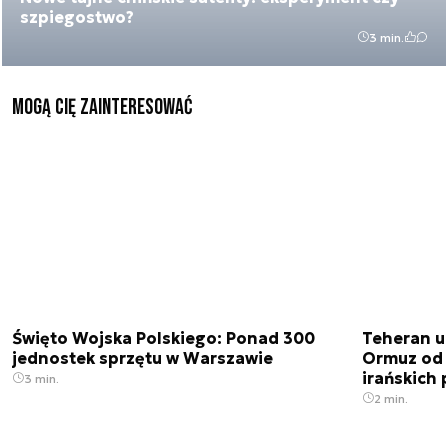
szpiegostwo?
3 min.
Mogą Cię zainteresować
Święto Wojska Polskiego: Ponad 300
Teheran uz
jednostek sprzętu w Warszawie
Ormuz od 
irańskich
3 min.
2 min.