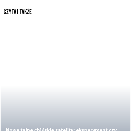
Czytaj także
Nowe tajne chińskie satelity: eksperyment czy