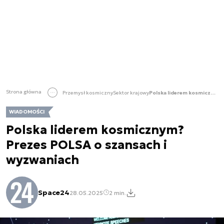
Strona główna
Przemysł kosmiczny
Sektor krajowy
Polska liderem kosmicznym? Prezes POLSA o szansach i wyzwaniach
WIADOMOŚCI
Polska liderem kosmicznym?
Prezes POLSA o szansach i
wyzwaniach
Space24
28.05.2025
2 min.