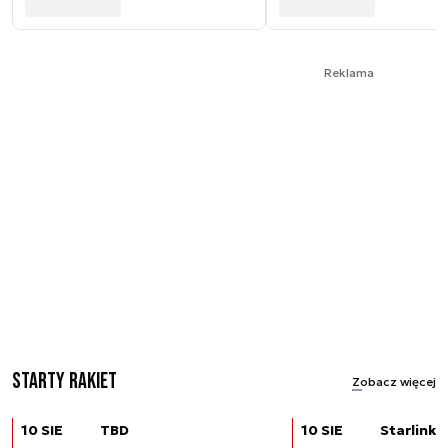
Reklama
Starty rakiet
Zobacz więcej
10 SIE
TBD
10 SIE
Starlink (