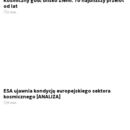
Kosmiczny gość blisko Ziemi. To najbliższy przelot
od lat
2 min.
ESA ujawnia kondycję europejskiego sektora
kosmicznego [ANALIZA]
9 min.