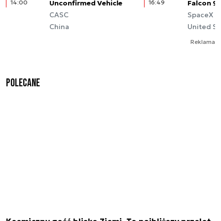
14:00
Unconfirmed Vehicle
16:49
Falcon 9
CASC
SpaceX
China
United St
Reklama
Polecane