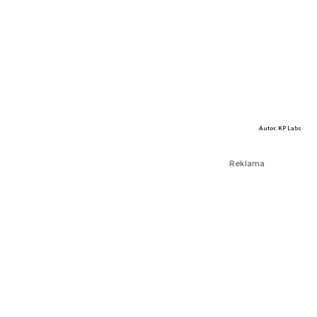
Autor. KP Labs
Reklama