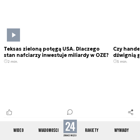
Teksas zieloną potęgą USA. Dlaczego
Czy hande
stan nafciarzy inwestuje miliardy w OZE?
dźwignią g
2 min.
5 min.
WIDEO
WIADOMOŚCI
RAKIETY
WYWIADY