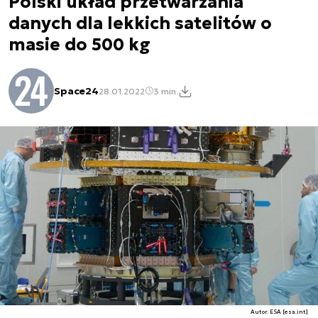
Polski układ przetwarzania
danych dla lekkich satelitów o
masie do 500 kg
Space24
28.01.2022
3 min.
Autor. ESA [esa.int]