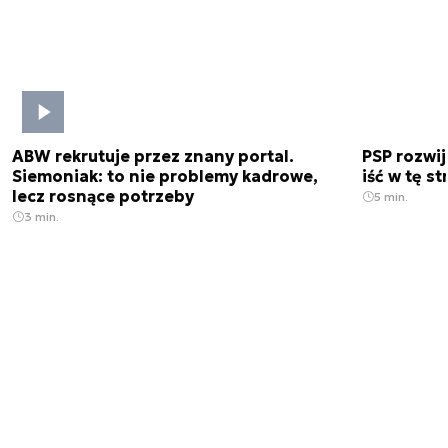
ABW rekrutuje przez znany portal.
PSP rozwi
Siemoniak: to nie problemy kadrowe,
iść w tę s
lecz rosnące potrzeby
5 min.
3 min.