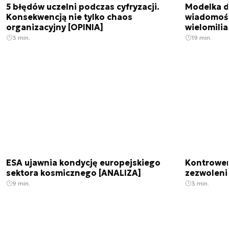
5 błędów uczelni podczas cyfryzacji.
Modelka da
Konsekwencją nie tylko chaos
wiadomośc
organizacyjny [OPINIA]
wielomili
3 min.
19 min.
ESA ujawnia kondycję europejskiego
Kontrowers
sektora kosmicznego [ANALIZA]
zezwoleni
9 min.
3 min.