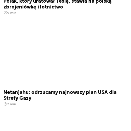
Polak, który uratował Teslę, stawia na polską
zbrojeniówkę i lotnictwo
9 min.
Netanjahu: odrzucamy najnowszy plan USA dla
Strefy Gazy
2 min.