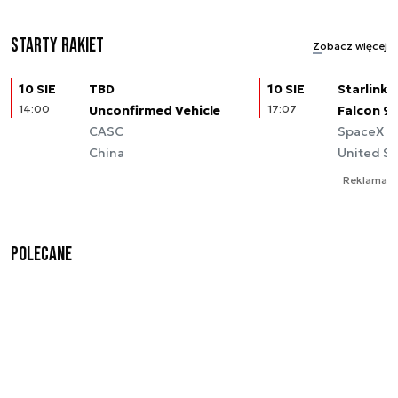
Starty rakiet
Zobacz więcej
10 SIE
TBD
10 SIE
Starlink (
14:00
Unconfirmed Vehicle
17:07
Falcon 9
CASC
SpaceX
China
United St
Reklama
Polecane