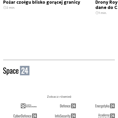
Pożar czołgu blisko gorącej granicy
Drony Roy
dane do C
2 min.
1 min.
Zobacz również