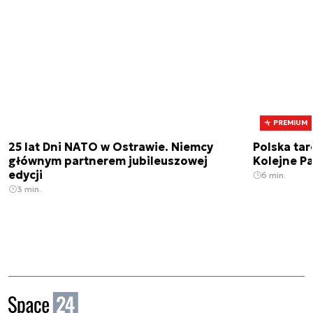
PREMIUM
25 lat Dni NATO w Ostrawie. Niemcy
Polska tar
głównym partnerem jubileuszowej
Kolejne Pa
edycji
6 min.
3 min.