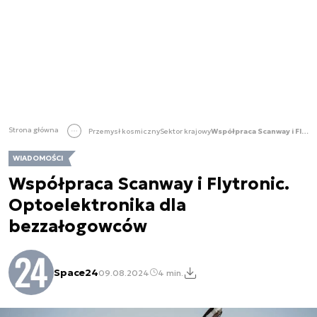
Strona główna
Przemysł kosmiczny
Sektor krajowy
Współpraca Scanway i Flytronic. Optoelektronika dla bezzałogowców
WIADOMOŚCI
Współpraca Scanway i Flytronic.
Optoelektronika dla
bezzałogowców
Space24
09.08.2024
4 min.