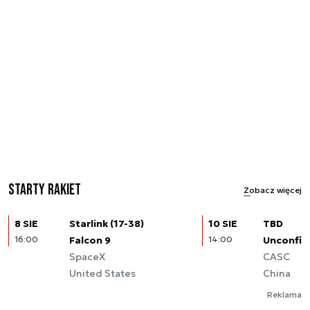
Starty rakiet
Zobacz więcej
8 SIE
Starlink (17-38)
10 SIE
TBD
16:00
Falcon 9
14:00
Unconfir
SpaceX
CASC
United States
China
Reklama