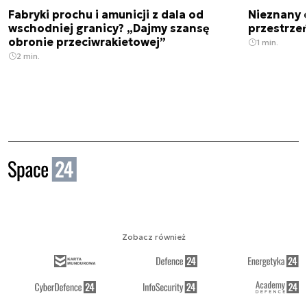
Fabryki prochu i amunicji z dala od
Nieznany 
wschodniej granicy? „Dajmy szansę
przestrze
obronie przeciwrakietowej”
1 min.
2 min.
Zobacz również