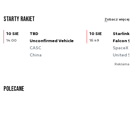
Starty rakiet
Zobacz więcej
10 SIE
TBD
10 SIE
Starlink (
14:00
Unconfirmed Vehicle
16:49
Falcon 9
CASC
SpaceX
China
United St
Reklama
Polecane