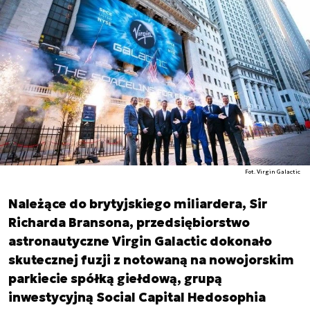
Fot. Virgin Galactic
Należące do brytyjskiego miliardera, Sir
Richarda Bransona, przedsiębiorstwo
astronautyczne Virgin Galactic dokonało
skutecznej fuzji z notowaną na nowojorskim
parkiecie spółką giełdową, grupą
inwestycyjną Social Capital Hedosophia