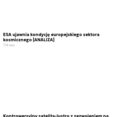
ESA ujawnia kondycję europejskiego sektora
kosmicznego [ANALIZA]
9 min.
Kontrowersyjny satelita-lustro z zezwoleniem na