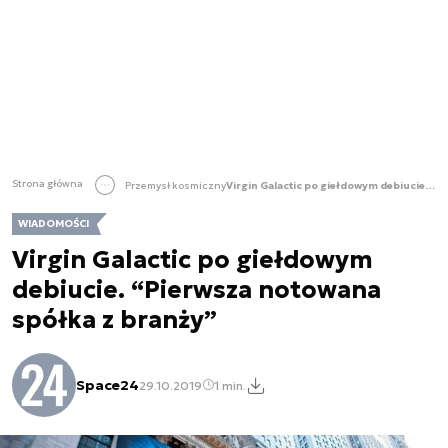
Strona główna
Przemysł kosmiczny
Virgin Galactic po giełdowym debiucie. “Pierwsza notowana spółka z branży”
WIADOMOŚCI
Virgin Galactic po giełdowym
debiucie. “Pierwsza notowana
spółka z branży”
Space24
29.10.2019
1 min.