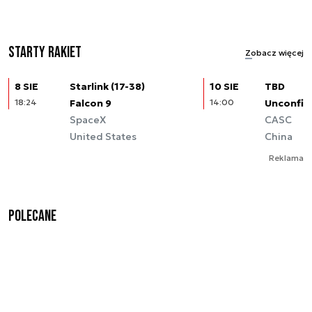
Starty rakiet
Zobacz więcej
8 SIE
Starlink (17-38)
10 SIE
TBD
18:24
Falcon 9
14:00
Unconfir
SpaceX
CASC
United States
China
Reklama
Polecane