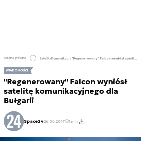
Strona główna
Satelity
Komunikacja
"Regenerowany" Falcon wyniósł satelitę komunikacyjnego dla Bułgarii
WIADOMOŚCI
"Regenerowany" Falcon wyniósł
satelitę komunikacyjnego dla
Bułgarii
Space24
26.06.2017
1 min.