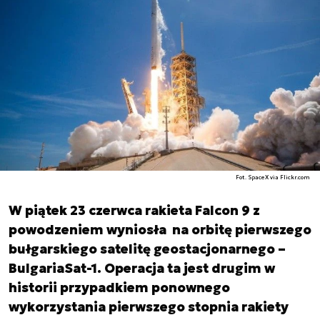
Fot. SpaceX via Flickr.com
W piątek 23 czerwca rakieta Falcon 9 z
powodzeniem wyniosła na orbitę pierwszego
bułgarskiego satelitę geostacjonarnego –
BulgariaSat-1. Operacja ta jest drugim w
historii przypadkiem ponownego
wykorzystania pierwszego stopnia rakiety