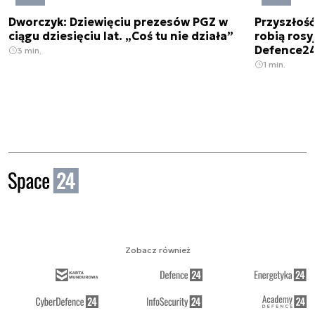
Dworczyk: Dziewięciu prezesów PGZ w
Przyszłoś
ciągu dziesięciu lat. „Coś tu nie działa”
robią rosyj
Defence2
3 min.
1 min.
Zobacz również