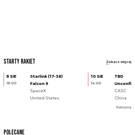
Starty rakiet
Zobacz więcej
8 SIE
Starlink (17-38)
10 SIE
TBD
16:00
Falcon 9
14:00
Unconfir
SpaceX
CASC
United States
China
Reklama
Polecane