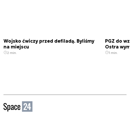
Wojsko ćwiczy przed defiladą. Byliśmy
PGZ do wz
na miejscu
Ostra wym
2 min.
1 min.