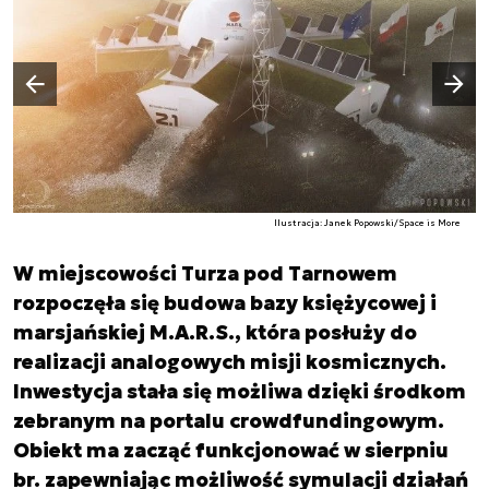
Następny slajd
Poprzedni slajd
Ilustracja: Janek Popowski/Space is More
W miejscowości Turza pod Tarnowem
rozpoczęła się budowa bazy księżycowej i
marsjańskiej M.A.R.S., która posłuży do
realizacji analogowych misji kosmicznych.
Inwestycja stała się możliwa dzięki środkom
zebranym na portalu crowdfundingowym.
Obiekt ma zacząć funkcjonować w sierpniu
br. zapewniając możliwość symulacji działań