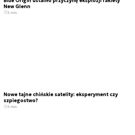
Blue Origin ustaliło przyczynę eksplozji rakiety
New Glenn
3 min.
Nowe tajne chińskie satelity: eksperyment czy
szpiegostwo?
3 min.