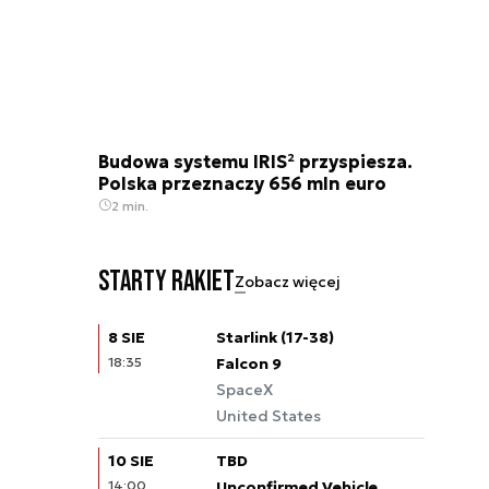
Budowa systemu IRIS² przyspiesza.
Polska przeznaczy 656 mln euro
2 min.
Starty rakiet
Zobacz więcej
8 SIE
Starlink (17-38)
18:35
Falcon 9
SpaceX
United States
10 SIE
TBD
14:00
Unconfirmed Vehicle