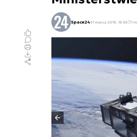
Space24
31 marca 2016, 16:56
1 m
Poprzedni slajd