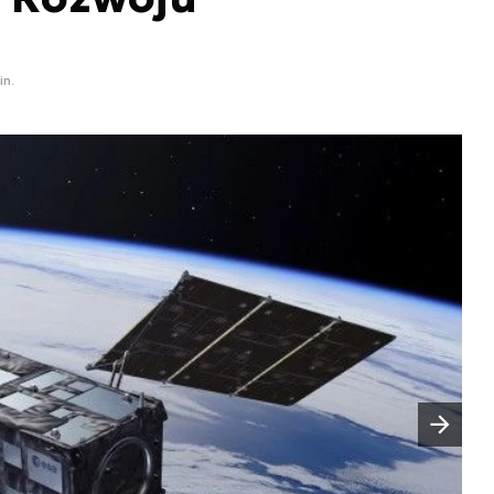
in.
Następny slajd