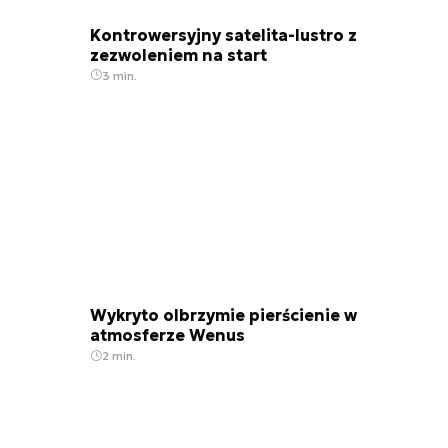
Kontrowersyjny satelita-lustro z
zezwoleniem na start
3 min.
Wykryto olbrzymie pierścienie w
atmosferze Wenus
2 min.