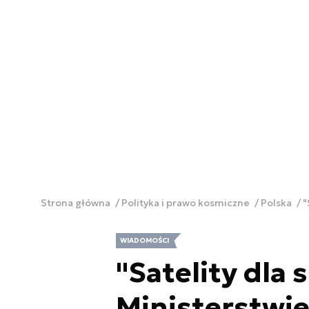
Strona główna
Polityka i prawo kosmiczne
Polska
"
WIADOMOŚCI
"Satelity dla
Ministerstwi