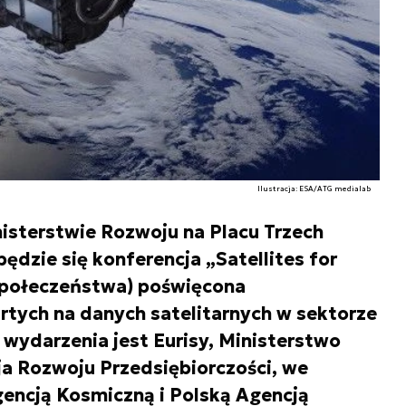
Ilustracja: ESA/ATG medialab
nisterstwie Rozwoju na Placu Trzech
dzie się konferencja „Satellites for
a społeczeństwa) poświęcona
tych na danych satelitarnych w sektorze
wydarzenia jest Eurisy, Ministerstwo
a Rozwoju Przedsiębiorczości, we
encją Kosmiczną i Polską Agencją