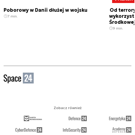
Poborowy w Danii dłużej w wojsku
Od terror
wykorzystu
7 min.
Środkowe
9 min.
Zobacz również