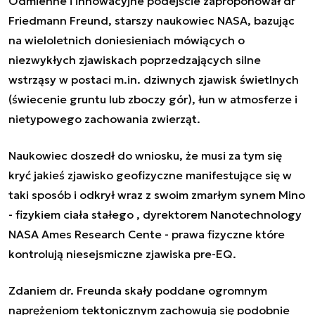
Odmienne i innowacyjne podejście zaproponował dr
Friedmann Freund, starszy naukowiec NASA, bazując
na wieloletnich doniesieniach mówiących o
niezwykłych zjawiskach poprzedzających silne
wstrząsy w postaci m.in. dziwnych zjawisk świetlnych
(świecenie gruntu lub zboczy gór), łun w atmosferze i
nietypowego zachowania zwierząt.
Naukowiec doszedł do wniosku, że musi za tym się
kryć jakieś zjawisko geofizyczne manifestujące się w
taki sposób i odkrył wraz z swoim zmarłym synem Mino
- fizykiem ciała stałego , dyrektorem
Nanotechnology
NASA Ames Research Cente -
prawa fizyczne które
kontrolują niesejsmiczne zjawiska pre-EQ.
Zdaniem dr. Freunda skały poddane ogromnym
naprężeniom tektonicznym zachowują się podobnie