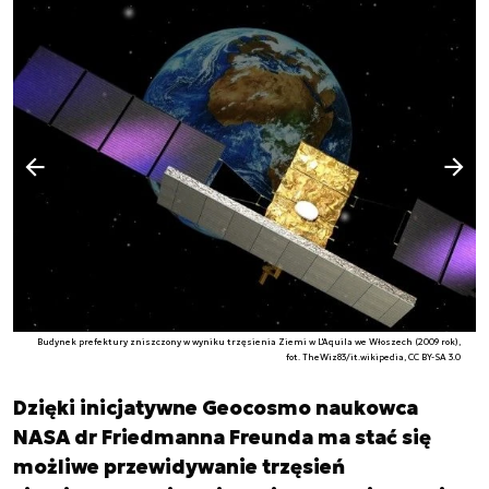
Następny slajd
Poprzedni slajd
Budynek prefektury zniszczony w wyniku trzęsienia Ziemi w L'Aquila we Włoszech (2009 rok),
fot. TheWiz83/it.wikipedia, CC BY-SA 3.0
Dzięki inicjatywne Geocosmo naukowca
NASA dr Friedmanna Freunda ma stać się
możliwe przewidywanie trzęsień