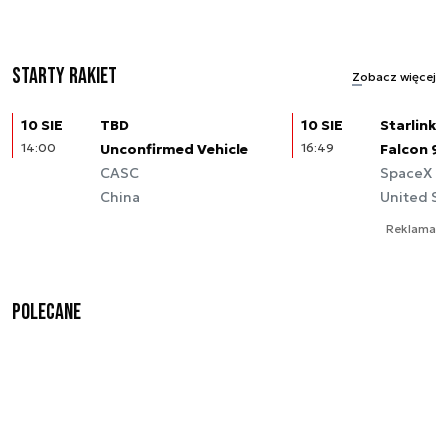
Starty rakiet
Zobacz więcej
10 SIE
TBD
10 SIE
Starlink (
14:00
Unconfirmed Vehicle
16:49
Falcon 9
CASC
SpaceX
China
United St
Reklama
Polecane