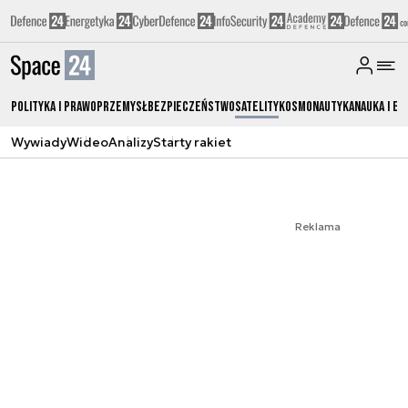
Polityka i prawo
Przemysł
Bezpieczeństwo
Satelity
Kosmonautyka
Nauka i ed
Wywiady
Wideo
Analizy
Starty rakiet
Reklama