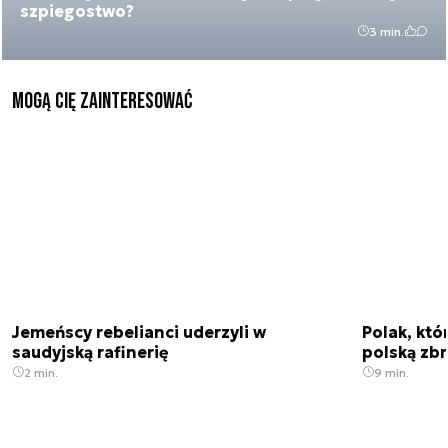
szpiegostwo?
3 min.
Mogą Cię zainteresować
Jemeńscy rebelianci uderzyli w
Polak, któ
saudyjską rafinerię
polską zbr
2 min.
9 min.