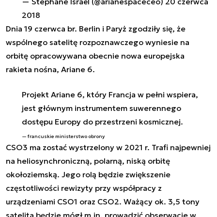
— Stéphane Israël (@arianespaceceo)
20 czerwca
2018
Dnia 19 czerwca br. Berlin i Paryż zgodziły się, że
wspólnego satelitę rozpoznawczego wyniesie na
orbitę opracowywana obecnie nowa europejska
rakieta nośna, Ariane 6.
Projekt Ariane 6, który Francja w pełni wspiera,
jest głównym instrumentem suwerennego
dostępu Europy do przestrzeni kosmicznej.
francuskie ministerstwo obrony
CSO3 ma zostać wystrzelony w 2021 r. Trafi najpewniej
na heliosynchroniczną, polarną, niską orbitę
okołoziemską. Jego rolą będzie zwiększenie
częstotliwości rewizyty przy współpracy z
urządzeniami CSO1 oraz CSO2. Ważący ok. 3,5 tony
satelita będzie mógł m.in. prowadzić obserwacje w