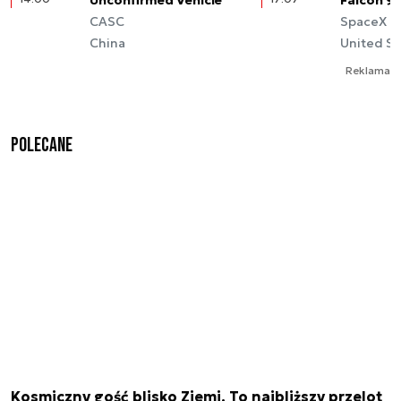
CASC
SpaceX
China
United St
Reklama
Polecane
Kosmiczny gość blisko Ziemi. To najbliższy przelot