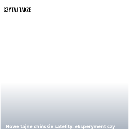
Czytaj także
Nowe tajne chińskie satelity: eksperyment czy