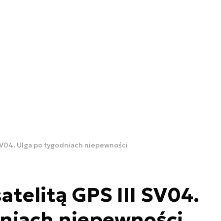
 SV04. Ulga po tygodniach niepewności
atelitą GPS III SV04.
dniach niepewności