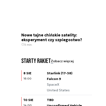
Nowe tajne chińskie satelity:
eksperyment czy szpiegostwo?
3 min.
Starty rakiet
Zobacz więcej
8 SIE
Starlink (17-38)
16:00
Falcon 9
SpaceX
United States
10 SIE
TBD
14:00
Unconfirmed Vehicle