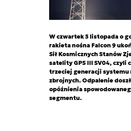
W czwartek 5 listopada o go
rakieta nośna Falcon 9 uko
Sił Kosmicznych Stanów Zj
satelity GPS III SV04, czyl
trzeciej generacji systemu
zbrojnych. Odpalenie doszł
opóźnienia spowodowaneg
segmentu.