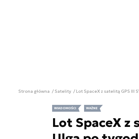
Strona główna
Satelity
Lot SpaceX z satelitą GPS III
WIADOMOŚCI
WAŻNE
Lot SpaceX z s
Ulga po tygo