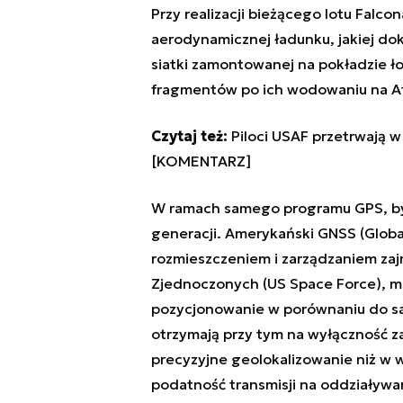
Przy realizacji bieżącego lotu Falc
aerodynamicznej ładunku, jakiej do
siatki zamontowanej na pokładzie ł
fragmentów po ich wodowaniu na At
Czytaj też:
Piloci USAF przetrwają 
[KOMENTARZ]
W ramach samego programu GPS, był t
generacji. Amerykański GNSS (Global
rozmieszczeniem i zarządzaniem zaj
Zjednoczonych (US Space Force), ma
pozycjonowanie w porównaniu do sate
otrzymają przy tym na wyłączność za
precyzyjne geolokalizowanie niż w w
podatność transmisji na oddziaływa