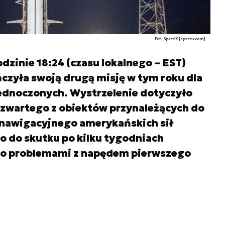
Fot. SpaceX [spacex.com]
dzinie 18:24 (czasu lokalnego – EST)
ńczyła swoją drugą misję w tym roku dla
ednoczonych. Wystrzelenie dotyczyło
i czwartego z obiektów przynależących do
 nawigacyjnego amerykańskich sił
o do skutku po kilku tygodniach
o problemami z napędem pierwszego