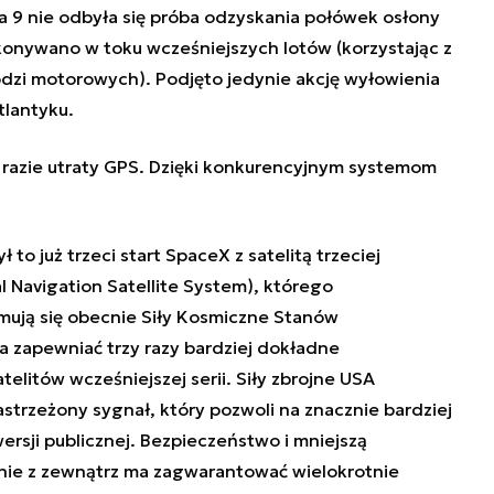
ona 9 nie odbyła się próba odzyskania połówek osłony
konywano w toku wcześniejszych lotów (korzystając z
odzi motorowych). Podjęto jedynie akcję wyłowienia
lantyku.
w razie utraty GPS. Dzięki konkurencyjnym systemom
o już trzeci start SpaceX z satelitą trzeciej
 Navigation Satellite System), którego
mują się obecnie Siły Kosmiczne Stanów
 zapewniać trzy razy bardziej dokładne
litów wcześniejszej serii. Siły zbrojne USA
strzeżony sygnał, który pozwoli na znacznie bardziej
ersji publicznej. Bezpieczeństwo i mniejszą
nie z zewnątrz ma zagwarantować wielokrotnie