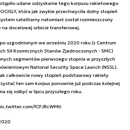
tąpiło udane odzyskanie tego korpusu rakietowego
OCISLY, która jak zwykle przechwyciła dolny stopień
System satelitarny natomiast został rozmieszczony
e na docelowej orbicie transferowej.
 po uzgodnionym we wrześniu 2020 roku (z Centrum
ch Sił Kosmicznych Stanów Zjednoczonych - SMC)
onych segmentów pierwszego stopnia w przyszłych
ówieniowym National Security Space Launch (NSSL).
nak całkowicie nowy stopień podstawowy rakiety
orzystać ten sam korpus ponownie już podczas kolejnej
 ma się odbyć w lipcu przyszłego roku.
pic.twitter.com/fCFJRcWMti
2020