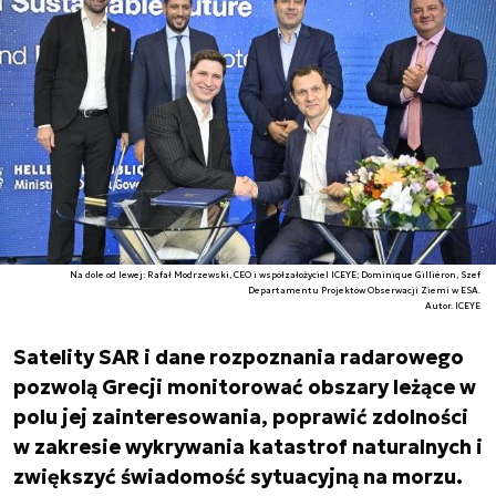
Na dole od lewej: Rafał Modrzewski, CEO i współzałożyciel ICEYE; Dominique Gilliéron, Szef
Departamentu Projektów Obserwacji Ziemi w ESA.
Autor. ICEYE
Satelity SAR i dane rozpoznania radarowego
pozwolą Grecji monitorować obszary leżące w
polu jej zainteresowania, poprawić zdolności
w zakresie wykrywania katastrof naturalnych i
zwiększyć świadomość sytuacyjną na morzu.