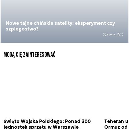
Nowe tajne chińskie satelity: eksperyment czy
szpiegostwo?
3 min.
Mogą Cię zainteresować
Święto Wojska Polskiego: Ponad 300
Teheran uz
jednostek sprzętu w Warszawie
Ormuz od 