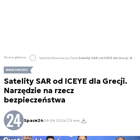
Strona główna
Satelity
Obserwacja Ziemi
Satelity SAR od ICEYE dla Grecji. Narzędzie na rzecz bezpieczeństwa
WIADOMOŚCI
Satelity SAR od ICEYE dla Grecji.
Narzędzie na rzecz
bezpieczeństwa
Space24
09.09.2024
3 min.