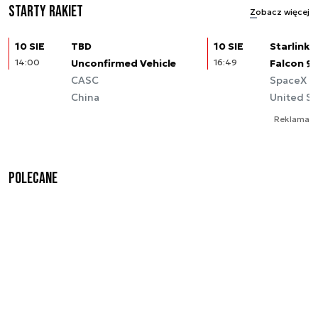
Starty rakiet
Zobacz więcej
10 SIE
TBD
10 SIE
Starlink (
14:00
Unconfirmed Vehicle
16:49
Falcon 9
CASC
SpaceX
China
United St
Reklama
Polecane