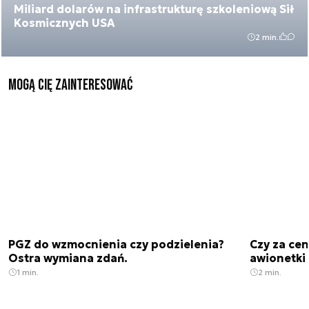
Miliard dolarów na infrastrukturę szkoleniową Sił
Kosmicznych USA
2 min.
Mogą Cię zainteresować
PGZ do wzmocnienia czy podzielenia?
Czy za cen
Ostra wymiana zdań.
awionetki 
1 min.
2 min.