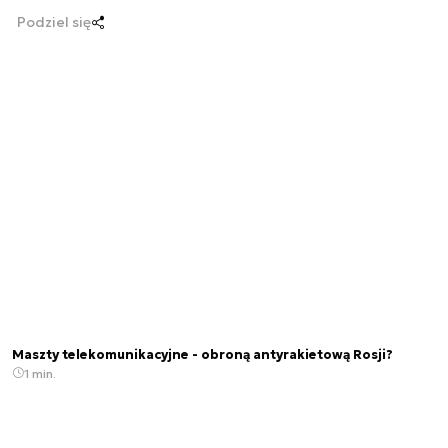
Podziel się
Maszty telekomunikacyjne - obroną antyrakietową Rosji?
1 min.