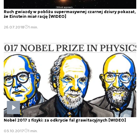
Ruch gwiazdy w pobliżu supermasywnej czarnej dziury pokazał,
że Einstein miał rację [WIDEO]
26.07.2018
1 min.
Nobel 2017 z fizyki: za odkrycie fal grawitacyjnych [WIDEO]
03.10.2017
1 min.