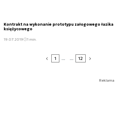
Kontrakt na wykonanie prototypu załogowego łazika
księżycowego
19.07.2019
1 min.
1
...
...
12
Reklama