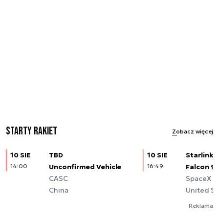
Starty rakiet
Zobacz więcej
10 SIE
TBD
10 SIE
Starlink (
14:00
Unconfirmed Vehicle
16:49
Falcon 9
CASC
SpaceX
China
United St
Reklama