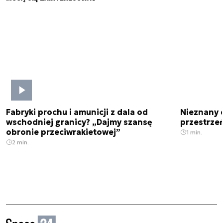
Fabryki prochu i amunicji z dala od
Nieznany 
wschodniej granicy? „Dajmy szansę
przestrze
obronie przeciwrakietowej”
1 min.
2 min.