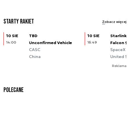
Starty rakiet
Zobacz więcej
10 SIE
TBD
10 SIE
Starlink (
14:00
Unconfirmed Vehicle
16:49
Falcon 9
CASC
SpaceX
China
United St
Reklama
Polecane