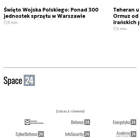
Święto Wojska Polskiego: Ponad 300
Teheran uz
jednostek sprzętu w Warszawie
Ormuz od 
irańskich
3 min.
2 min.
Zobacz również