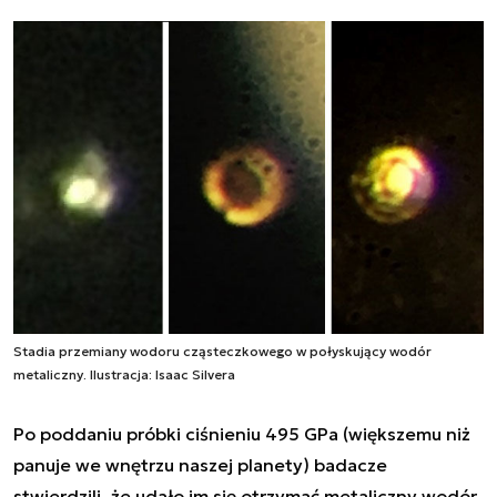
Stadia przemiany wodoru cząsteczkowego w połyskujący wodór
metaliczny. Ilustracja: Isaac Silvera
Po poddaniu próbki ciśnieniu 495 GPa (większemu niż
panuje we wnętrzu naszej planety) badacze
stwierdzili, że udało im się otrzymać metaliczny wodór