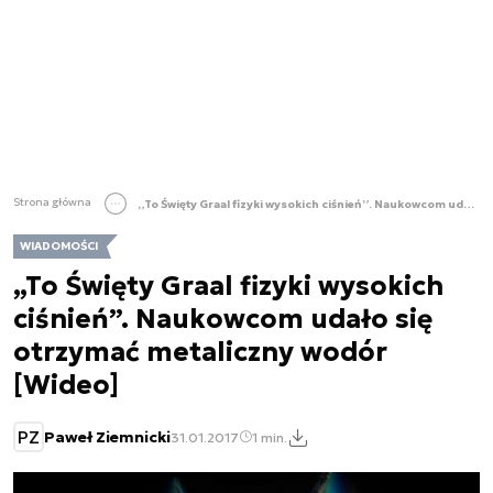
Strona główna
„To Święty Graal fizyki wysokich ciśnień”. Naukowcom udało się otrzymać metaliczny wodór [Wideo]
WIADOMOŚCI
„To Święty Graal fizyki wysokich
ciśnień”. Naukowcom udało się
otrzymać metaliczny wodór
[Wideo]
PZ
Paweł Ziemnicki
31.01.2017
1 min.