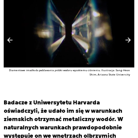
Następny slajd
Poprzedni slajd
Diamentowe imadło do poddawania próbki wodoru wysokiemu ciśnieniu. Ilustracja: Sang-Heon
Shim, Arizona State University
Badacze z Uniwersytetu Harvarda
oświadczyli, że udało im się w warunkach
ziemskich otrzymać metaliczny wodór. W
naturalnych warunkach prawdopodobnie
występuje on we wnętrzach olbrzymich