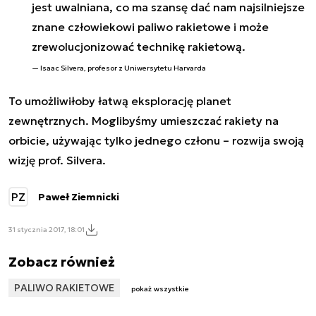
jest uwalniana, co ma szansę dać nam najsilniejsze
znane człowiekowi paliwo rakietowe i może
zrewolucjonizować technikę rakietową.
Isaac Silvera, profesor z Uniwersytetu Harvarda
To umożliwiłoby łatwą eksplorację planet
zewnętrznych. Moglibyśmy umieszczać rakiety na
orbicie, używając tylko jednego członu
– rozwija swoją
wizję prof. Silvera.
PZ
Paweł Ziemnicki
31 stycznia 2017, 18:01
Zobacz również
PALIWO RAKIETOWE
pokaż wszystkie