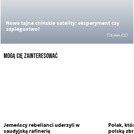
Nowe tajne chińskie satelity: eksperyment czy
szpiegostwo?
3 min.
Mogą Cię zainteresować
Jemeńscy rebelianci uderzyli w
Polak, któ
saudyjską rafinerię
polską zbr