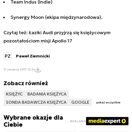
Team Indus (Indie)
Synergy Moon (ekipa międzynarodowa).
Czytaj też:
Łaziki Audi przyjrzą się księżycowym
pozostałościom misji Apollo 17
PZ
Paweł Ziemnicki
17 sierpnia 2017, 12:24
Zobacz również
KSIĘŻYC
BADANIA KSIĘŻYCA
SONDA BADAWCZA KSIĘŻYCA
GOOGLE
pokaż wszystkie
Wybrane okazje dla
REKLAMA
Ciebie