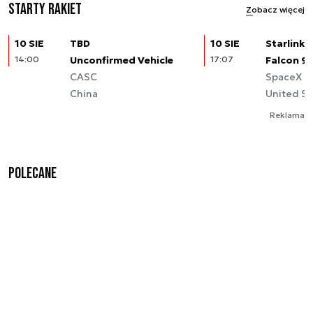
Starty rakiet
Zobacz więcej
10 SIE
TBD
10 SIE
Starlink (
14:00
Unconfirmed Vehicle
17:07
Falcon 9
CASC
SpaceX
China
United St
Reklama
Polecane