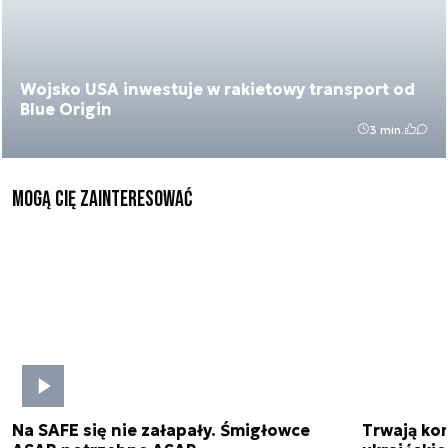
Wojsko USA inwestuje w rakietowy transport od
Blue Origin
3 min.
Mogą Cię zainteresować
Na SAFE się nie załapały. Śmigłowce
Trwają kon