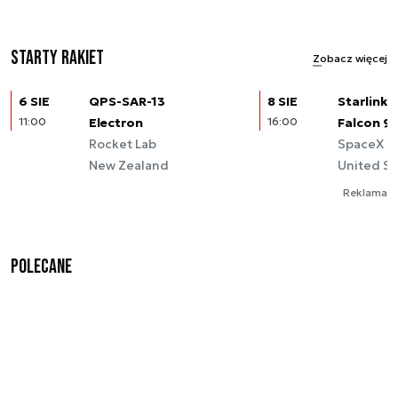
Starty rakiet
Zobacz więcej
6 SIE
QPS-SAR-13
8 SIE
Starlink (
11:00
Electron
16:00
Falcon 9
Rocket Lab
SpaceX
New Zealand
United St
Reklama
Polecane