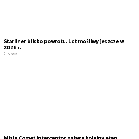
Starliner blisko powrotu. Lot możliwy jeszcze w
2026 r.
3 min.
Misja Comet Interceptor osiąga kolejny etap.