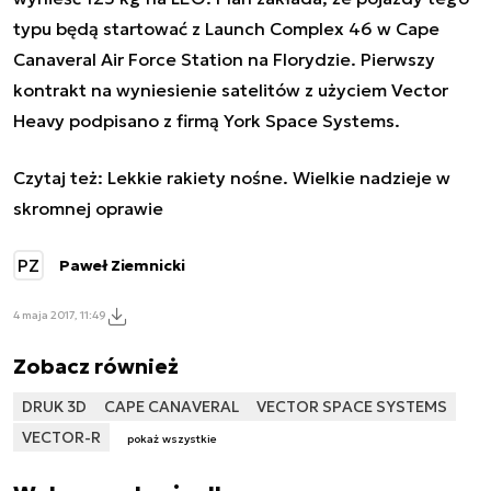
typu będą startować z Launch Complex 46 w Cape
Canaveral Air Force Station na Florydzie.
Pierwszy
kontrakt na wyniesienie satelitów z użyciem Vector
Heavy podpisano z firmą York Space Systems.
Czytaj też:
Lekkie rakiety nośne. Wielkie nadzieje w
skromnej oprawie
PZ
Paweł Ziemnicki
4 maja 2017, 11:49
Zobacz również
DRUK 3D
CAPE CANAVERAL
VECTOR SPACE SYSTEMS
VECTOR-R
pokaż wszystkie