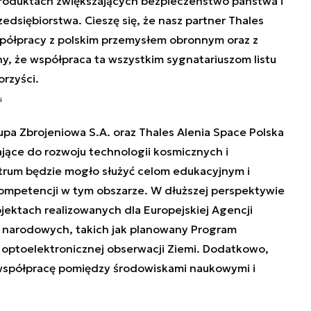
produktach zwiększających bezpieczeństwo państwa i
dsiębiorstwa. Cieszę się, że nasz partner Thales
spółpracy z polskim przemysłem obronnym oraz z
y, że współpraca ta wszystkim sygnatariuszom listu
orzyści.
i
pa Zbrojeniowa S.A. oraz Thales Alenia Space Polska
jące do rozwoju technologii kosmicznych i
trum będzie mogło służyć celom edukacyjnym i
mpetencji w tym obszarze. W dłuższej perspektywie
ektach realizowanych dla Europejskiej Agencji
 narodowych, takich jak planowany Program
m optoelektronicznej obserwacji Ziemi. Dodatkowo,
 współpracę pomiędzy środowiskami naukowymi i