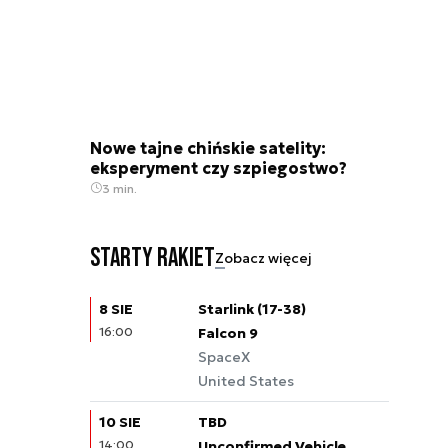
Nowe tajne chińskie satelity:
eksperyment czy szpiegostwo?
3 min.
Starty rakiet
Zobacz więcej
8 SIE
Starlink (17-38)
16:00
Falcon 9
SpaceX
United States
10 SIE
TBD
14:00
Unconfirmed Vehicle