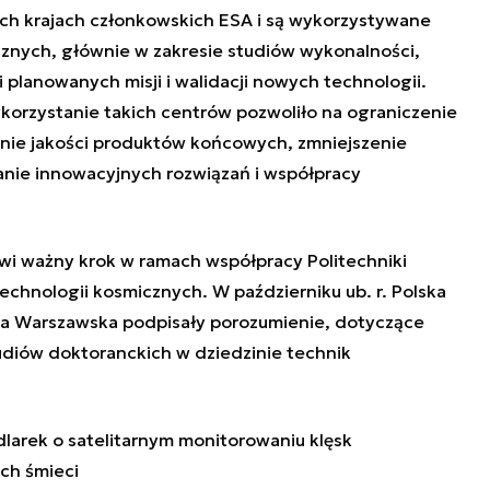
nych krajach członkowskich ESA i są wykorzystywane
znych, głównie w zakresie studiów wykonalności,
 planowanych misji i walidacji nowych technologii.
korzystanie takich centrów pozwoliło na ograniczenie
enie jakości produktów końcowych, zmniejszenie
nie innowacyjnych rozwiązań i współpracy
owi ważny krok w ramach współpracy Politechniki
technologii kosmicznych. W październiku ub. r. Polska
ika Warszawska podpisały porozumienie, dotyczące
udiów doktoranckich w dziedzinie technik
arek o satelitarnym monitorowaniu klęsk
ch śmieci