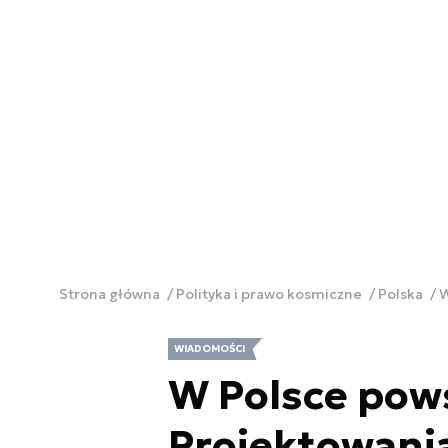
Strona główna
Polityka i prawo kosmiczne
Polska
W
WIADOMOŚCI
W Polsce pow
Projektowani