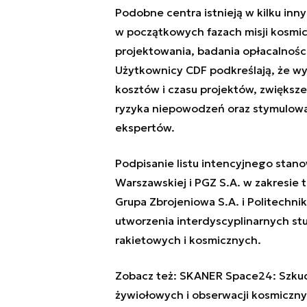
Podobne centra istnieją w kilku in
w początkowych fazach misji kosmic
projektowania, badania opłacalności
Użytkownicy CDF podkreślają, że wy
kosztów i czasu projektów, zwiększ
ryzyka niepowodzeń oraz stymulowa
ekspertów.
Podpisanie listu intencyjnego stan
Warszawskiej i PGZ S.A. w zakresie 
Grupa Zbrojeniowa S.A. i Politechn
utworzenia interdyscyplinarnych st
rakietowych i kosmicznych.
Zobacz też:
SKANER Space24: Szkudl
żywiołowych i obserwacji kosmiczny