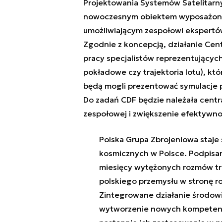
Projektowania Systemów Satelitarn
nowoczesnym obiektem wyposażonym
umożliwiającym zespołowi ekspertó
Zgodnie z koncepcją, działanie Cen
pracy specjalistów reprezentujących
pokładowe czy trajektoria lotu), kt
będą mogli prezentować symulacje p
Do zadań CDF będzie należała centra
zespołowej i zwiększenie efektywno
Polska Grupa Zbrojeniowa staje 
kosmicznych w Polsce. Podpisan
miesięcy wytężonych rozmów tró
polskiego przemysłu w stronę ro
Zintegrowane działanie środow
wytworzenie nowych kompetencji