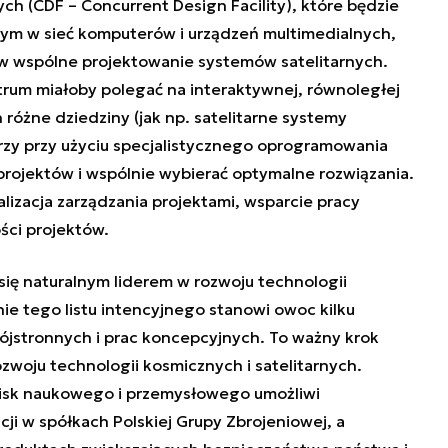
ych (CDF –
Concurrent Design Facility
), które będzie
 w sieć komputerów i urządzeń multimedialnych,
w wspólne projektowanie systemów satelitarnych.
trum miałoby polegać na interaktywnej, równoległej
 różne dziedziny (jak np. satelitarne systemy
órzy przy użyciu specjalistycznego oprogramowania
rojektów i wspólnie wybierać optymalne rozwiązania.
lizacja zarządzania projektami, wsparcie pracy
ści projektów.
się naturalnym liderem w rozwoju technologii
ie tego listu intencyjnego stanowi owoc kilku
jstronnych i prac koncepcyjnych. To ważny krok
zwoju technologii kosmicznych i satelitarnych.
isk naukowego i przemysłowego umożliwi
 w spółkach Polskiej Grupy Zbrojeniowej, a