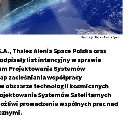
Ilustracja: Thales Alenia Space
A., Thales Alenia Space Polska oraz
dpisały list intencyjny w sprawie
rum Projektowania Systemów
tap zacieśniania współpracy
 obszarze technologii kosmicznych
Projektowania Systemów Satelitarnych
możliwi prowadzenie wspólnych prac nad
cznymi.