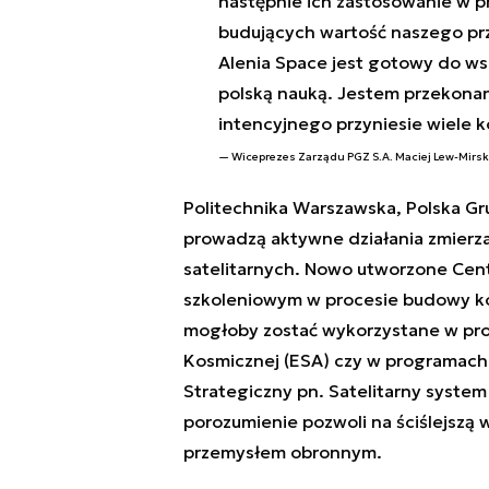
następnie ich zastosowanie w 
budujących wartość naszego prze
Alenia Space jest gotowy do w
polską nauką. Jestem przekonan
intencyjnego przyniesie wiele k
Wiceprezes Zarządu PGZ S.A. Maciej Lew-Mirsk
Politechnika Warszawska, Polska Gru
prowadzą aktywne działania zmierza
satelitarnych. Nowo utworzone Cen
szkoleniowym w procesie budowy ko
mogłoby zostać wykorzystane w proj
Kosmicznej (ESA) czy w programach
Strategiczny pn. Satelitarny syste
porozumienie pozwoli na ściślejszą
przemysłem obronnym.