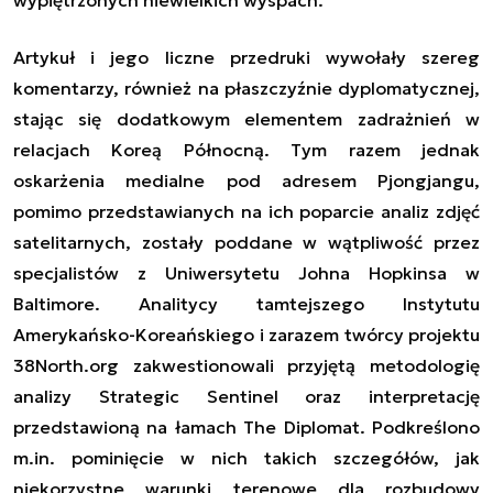
A
rtykuł i jego liczne przedruki wywołały szereg
komentarzy, również na płaszczyźnie dyplomatycznej,
stając się dodatkowym elementem zadrażnień w
relacjach Koreą Północną
.
Tym razem jednak
oskarżenia medialne pod adresem Pjongjangu,
pomimo przedstawianych na ich poparcie analiz zdjęć
satelitarnych, zostały poddane w wątpliwość przez
specjalistów z Uniwersytetu Johna Hopkinsa w
Baltimore. Analitycy tamtejszego Instytutu
Amerykańsko-Koreańskiego i zarazem twórcy projektu
38North.org
zakwestionowali przyjętą metodologię
analizy
Strategic Sentinel
oraz interpretację
przedstawioną na łamach
The Diplomat
. Podkreślono
m.in.
pominięcie w nich takich szczegółów, jak
niekorzystne warunki terenowe dla rozbudowy