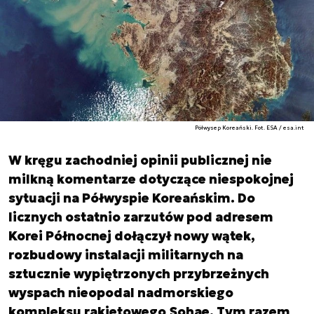
Półwysep Koreański. Fot. ESA / esa.int
W kręgu zachodniej opinii publicznej nie
milkną komentarze dotyczące niespokojnej
sytuacji na Półwyspie Koreańskim. Do
licznych ostatnio zarzutów pod adresem
Korei Północnej dołączył nowy wątek,
rozbudowy instalacji militarnych na
sztucznie wypiętrzonych przybrzeżnych
wyspach nieopodal nadmorskiego
kompleksu rakietowego Sohae. Tym razem