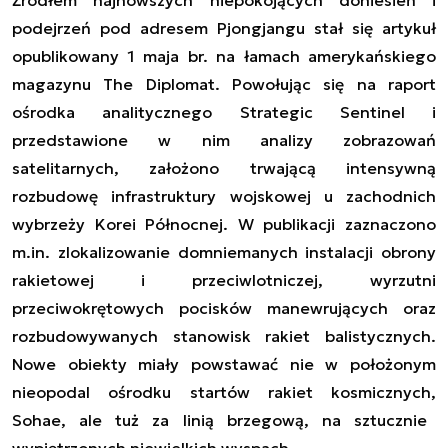
podejrzeń
pod adresem Pjongjangu stał się artykuł
opublikowany 1 maja br. na łamach amerykańskiego
magazynu
The Diplomat.
Powołując się na raport
ośrodka analitycznego
Strategic Sentinel
i
przedstawione w nim analizy zobrazowań
satelitarnych, założono
trwającą intensywną
rozbudowę
i
nfrastruktury
wojskowej
u zachodnich
wybrzeży Korei Północnej.
W publikacji zaznaczono
m.in. zlokalizowanie domniemanych instalacji obrony
rakietowej i przeciwlotniczej, wyrzutni
przeciwokrętowych pocisków manewrują
c
ych oraz
rozbudowywanych stanowisk rakiet balistycznych.
Nowe obiekty miały powstawać nie w położonym
nieopodal ośrodku startów rakiet
kosmicznych,
Sohae, ale tuż za linią brzegową,
na
sztucznie
wypiętrzonych niewielkich wyspach.