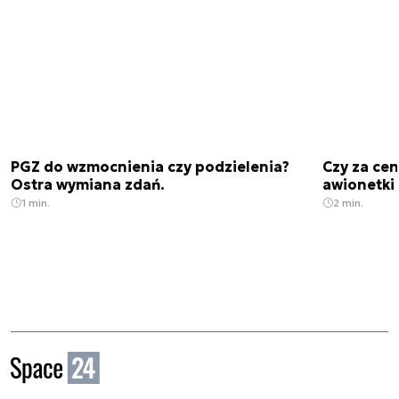
PGZ do wzmocnienia czy podzielenia?
Czy za cen
Ostra wymiana zdań.
awionetki 
1 min.
2 min.