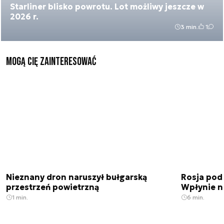
Starliner blisko powrotu. Lot możliwy jeszcze w
2026 r.
3 min.
1
Mogą Cię zainteresować
Nieznany dron naruszył bułgarską
Rosja pod
przestrzeń powietrzną
Wpłynie n
1 min.
6 min.