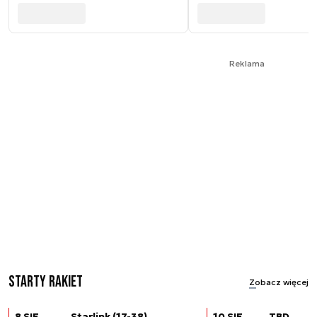
Reklama
Starty rakiet
Zobacz więcej
8 SIE
Starlink (17-38)
10 SIE
TBD