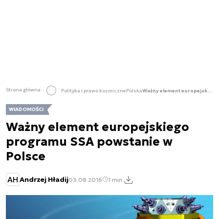
Strona główna
Polityka i prawo kosmiczne
Polska
Ważny element europejskiego programu SSA powstanie w Polsce
WIADOMOŚCI
Ważny element europejskiego
programu SSA powstanie w
Polsce
AH
Andrzej Hładij
03.08.2016
1 min.