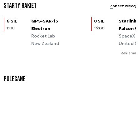
Starty rakiet
Zobacz więcej
6 SIE
QPS-SAR-13
8 SIE
Starlink (
11:18
Electron
16:00
Falcon 9
Rocket Lab
SpaceX
New Zealand
United St
Reklama
Polecane