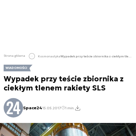
Strona główna
Kosmonautyka
Wypadek przy teście zbiornika z ciekłym tlenem rakiety SLS
WIADOMOŚCI
Wypadek przy teście zbiornika z
ciekłym tlenem rakiety SLS
Space24
15.05.2017
1 min.