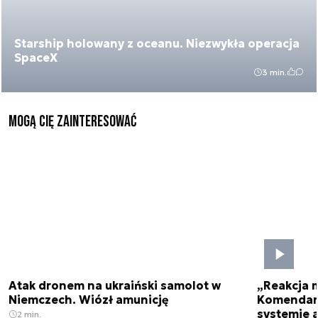
Starship holowany z oceanu. Niezwykła operacja
SpaceX
3 min.
Mogą Cię zainteresować
Atak dronem na ukraiński samolot w
„Reakcja 
Niemczech. Wiózł amunicję
Komendant
systemie 
2 min.