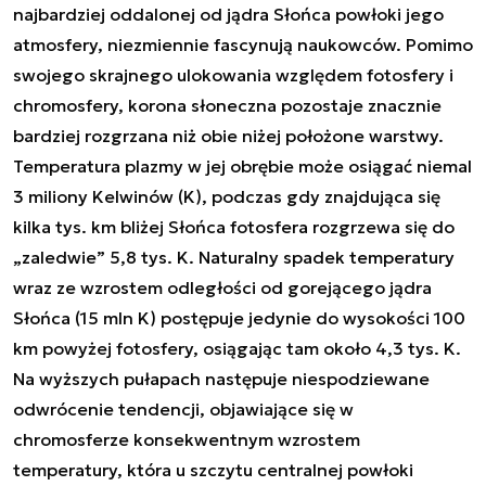
najbardziej oddalonej od jądra Słońca powłoki jego
atmosfery, niezmiennie fascynują naukowców. Pomimo
swojego skrajnego ulokowania względem fotosfery i
chromosfery, korona słoneczna pozostaje znacznie
bardziej rozgrzana niż obie niżej położone warstwy.
Temperatura plazmy w jej obrębie może osiągać niemal
3 miliony Kelwinów (K), podczas gdy znajdująca się
kilka tys. km bliżej Słońca fotosfera rozgrzewa się do
„zaledwie” 5,8 tys. K. Naturalny spadek temperatury
wraz ze wzrostem odległości od gorejącego jądra
Słońca (15 mln K) postępuje jedynie do wysokości 100
km powyżej fotosfery, osiągając tam około 4,3 tys. K.
Na wyższych pułapach następuje niespodziewane
odwrócenie tendencji, objawiające się w
chromosferze konsekwentnym wzrostem
temperatury, która u szczytu centralnej powłoki