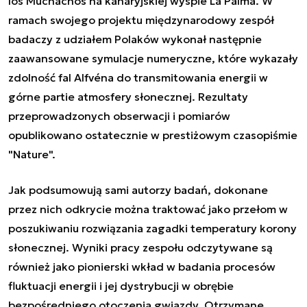
los Muchachos na kanaryjskiej wyspie La Palma. W
ramach swojego projektu międzynarodowy zespół
badaczy z udziałem Polaków wykonał następnie
zaawansowane symulacje numeryczne, które wykazały
zdolność fal Alfvéna do transmitowania energii w
górne partie atmosfery słonecznej. Rezultaty
przeprowadzonych obserwacji i pomiarów
opublikowano ostatecznie w prestiżowym czasopiśmie
"Nature".
Jak podsumowują sami autorzy badań, dokonane
przez nich odkrycie można traktować jako przełom w
poszukiwaniu rozwiązania zagadki temperatury korony
słonecznej. Wyniki pracy zespołu odczytywane są
również jako pionierski wkład w badania procesów
fluktuacji energii i jej dystrybucji w obrębie
bezpośredniego otoczenia gwiazdy. Otrzymane