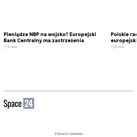
Pieniądze NBP na wojsko? Europejski
Polskie ra
Bank Centralny ma zastrzeżenia
europejski
3 min.
3 min.
Zobacz również