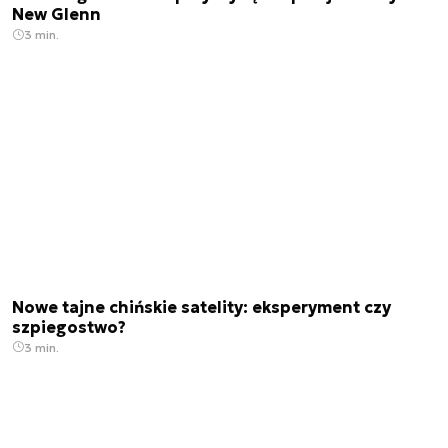
New Glenn
3 min.
Nowe tajne chińskie satelity: eksperyment czy
szpiegostwo?
3 min.