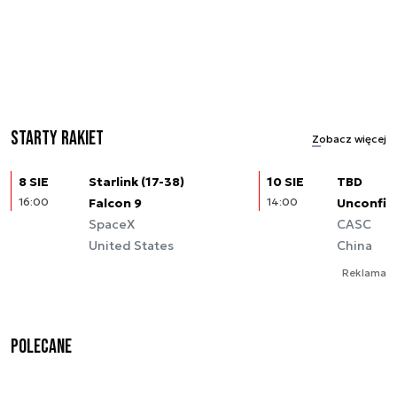
Starty rakiet
Zobacz więcej
8 SIE
Starlink (17-38)
10 SIE
TBD
16:00
Falcon 9
14:00
Unconfir
SpaceX
CASC
United States
China
Reklama
Polecane