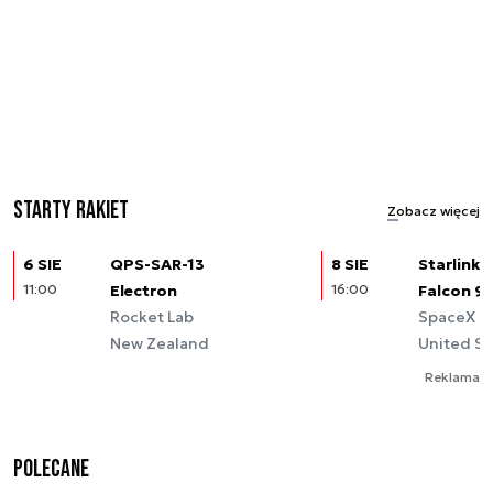
Starty rakiet
Zobacz więcej
6 SIE
QPS-SAR-13
8 SIE
Starlink (
11:00
Electron
16:00
Falcon 9
Rocket Lab
SpaceX
New Zealand
United St
Reklama
Polecane