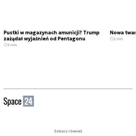
Pustki w magazynach amunicji? Trump
Nowa twar
zażądał wyjaśnień od Pentagonu
2 min.
3 min.
Zobacz również