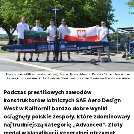
Reprezentanci AGH za zawodach, od lewej: Szymon Byrtek, Sylwester Kurneta, Tomasz Frąk, Adrian
Stępień, Łukasz Wojakowski. Fot. Akademia Górniczo-Hutnicza im. Stanisława Staszica w Krakowie
Podczas prestiżowych zawodów
konstruktorów lotniczych SAE Aero Design
West w Kalifornii bardzo dobre wyniki
osiągnęły polskie zespoły, które zdominowały
najtrudniejszą kategorię „Advanced”. Złoty
medal w klasyfikacji generalnej otrzymał