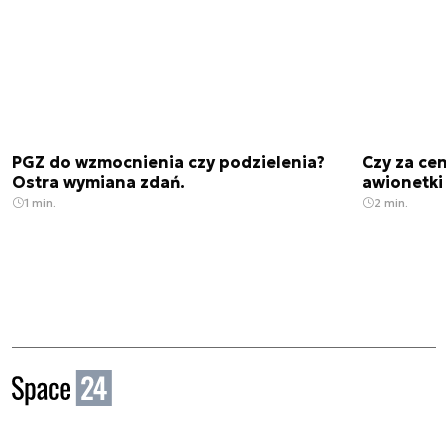
PGZ do wzmocnienia czy podzielenia?
Czy za cen
Ostra wymiana zdań.
awionetki 
1 min.
2 min.