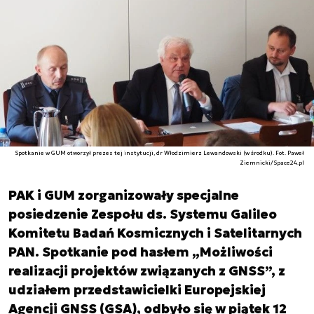
Spotkanie w GUM otworzył prezes tej instytucji, dr Włodzimierz Lewandowski (w środku). Fot. Paweł
Ziemnicki/Space24.pl
PAK i GUM zorganizowały specjalne
posiedzenie Zespołu ds. Systemu Galileo
Komitetu Badań Kosmicznych i Satelitarnych
PAN. Spotkanie pod hasłem „Możliwości
realizacji projektów związanych z GNSS”, z
udziałem przedstawicielki Europejskiej
Agencji GNSS (GSA), odbyło się w piątek 12