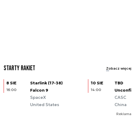
Starty rakiet
Zobacz więcej
8 SIE
Starlink (17-38)
10 SIE
TBD
16:00
Falcon 9
14:00
Unconfir
SpaceX
CASC
United States
China
Reklama