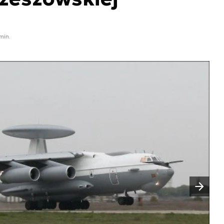
min.
Następny slajd