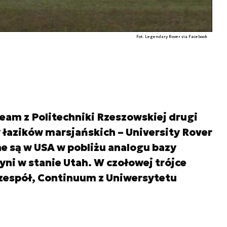
Fot. Legendary Rover via Facebook
eam z Politechniki Rzeszowskiej drugi
 łazików marsjańskich – University Rover
e są w USA w pobliżu analogu bazy
ni w stanie Utah. W czołowej trójce
i zespół, Continuum z Uniwersytetu