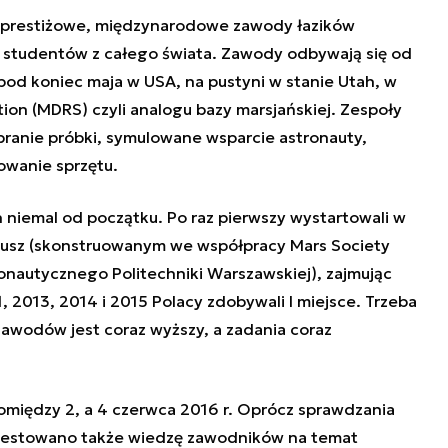
o prestiżowe, międzynarodowe zawody łazików
 studentów z całego świata. Zawody odbywają się od
pod koniec maja w USA, na pustyni w stanie Utah, w
ion (MDRS) czyli analogu bazy marsjańskiej. Zespoły
branie próbki, symulowane wsparcie astronauty,
sowanie sprzętu.
 niemal od początku. Po raz pierwszy wystartowali w
beusz (skonstruowanym we współpracy Mars Society
onautycznego Politechniki Warszawskiej), zajmując
, 2013, 2014 i 2015 Polacy zdobywali I miejsce. Trzeba
 zawodów jest coraz wyższy, a zadania coraz
między 2, a 4 czerwca 2016 r. Oprócz sprawdzania
 testowano także wiedzę zawodników na temat