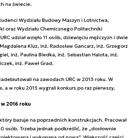
h na świecie.
tudenci Wydziału Budowy Maszyn i Lotnictwa,
yki oraz Wydziału Chemicznego Politechniki
URC udział wzięło 11 osób, dziewięciu mężczyzn i dwie
. Magdalena Kluz, inż. Radosław Gancarz, inż. Grzegorz
iel, inż. Paulina Biedka, inż. Sebastian Halota, inż.
iczek, inż. Paweł Grad.
 zadebiutowali na zawodach URC w 2013 roku. W
e, a w roku 2015 wygrali konkurs po raz pierwszy.
 w 2016 roku
 który bazuje na poprzednich konstrukcjach. Pracował
 20 osób. Trzeba jednak podkreślić, że „dosłownie
rojektowana i wykonana od nowa”. Większość części