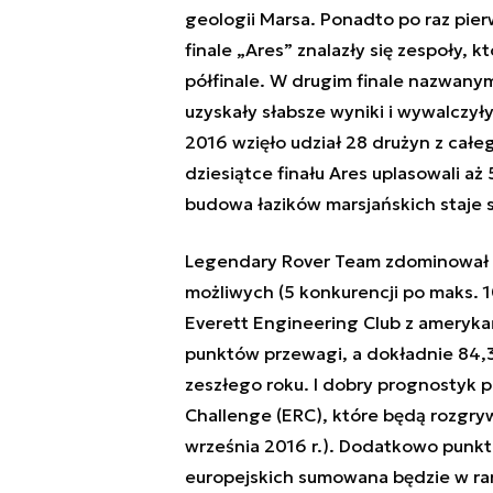
geologii Marsa. Ponadto po raz pie
finale „Ares” znalazły się zespoły,
półfinale. W drugim finale nazwanym
uzyskały słabsze wyniki i wywalczył
2016 wzięło udział 28 drużyn z całeg
dziesiątce finału Ares uplasowali aż
budowa łazików marsjańskich staje si
Legendary Rover Team zdominował 
możliwych (5 konkurencji po maks. 
Everett Engineering Club z ameryka
punktów przewagi, a dokładnie 84,3
zeszłego roku. I dobry prognostyk
Challenge (ERC), które będą rozgr
września 2016 r.). Dodatkowo punk
europejskich sumowana będzie w rama