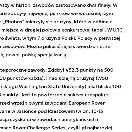
rwszy w historii zawodów zastosowano dwa finały. W
 które zdobyły najwięcej punktów we wcześniejszym
 „Phobos” mierzyły się drużyny, które w półfinale
y miejsca w drugiej połowie konkursowej tabeli. W URC
o świata, w tym 7 drużyn z Polski. Polacy w pierwszej
 5 zespołów. Można pokusić się o stwierdzenie, że
ę powoli polską specjalizacją.
tegoroczne zawody. Zdobył 452,3 punkty na 500
100 punktów każda). I nad kolejną drużyną (WSU
ńskiego Washington State University) miał blisko 100
 punkty. Jest to powtórzenie sukcesu zespołu z
 przed wrześniowymi zawodami European Rover
ywane w Jasionce pod Rzeszowem (w dn. 10-13
tacja uzyskana w zawodach amerykańskich i
ch Rover Challenge Series, czyli ligi najbardziej