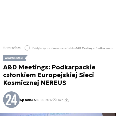
Strona główna
Polityka i prawo kosmiczne
Polska
A&D Meetings: Podkarpackie członkiem Europejskiej Sieci Kosmicznej NEREUS
WIADOMOŚCI
A&D Meetings: Podkarpackie
członkiem Europejskiej Sieci
Kosmicznej NEREUS
Space24
10.05.2017
1 min.