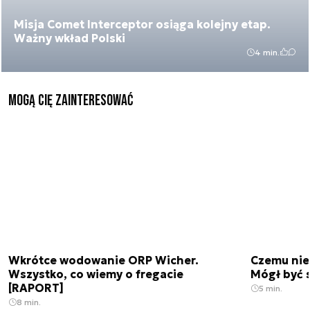
Misja Comet Interceptor osiąga kolejny etap.
Ważny wkład Polski
4 min.
Mogą Cię zainteresować
Wkrótce wodowanie ORP Wicher.
Czemu nie
Wszystko, co wiemy o fregacie
Mógł być 
[RAPORT]
5 min.
8 min.