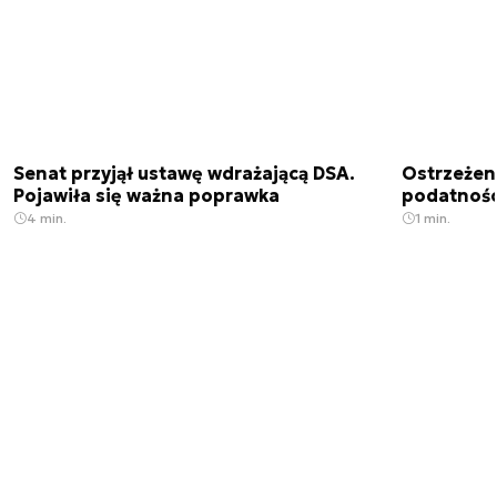
Senat przyjął ustawę wdrażającą DSA.
Ostrzeżen
Pojawiła się ważna poprawka
podatnośc
4 min.
1 min.