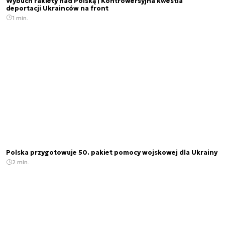
Wybuch rakiety nad Polską | Kontrowersyjna kwestia
deportacji Ukrainców na front
1 min.
Polska przygotowuje 50. pakiet pomocy wojskowej dla Ukrainy
2 min.