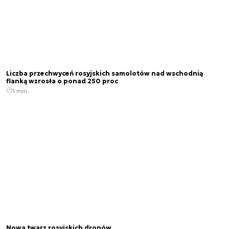
Liczba przechwyceń rosyjskich samolotów nad wschodnią
flanką wzrosła o ponad 250 proc
1 min.
Nowa twarz rosyjskich dronów