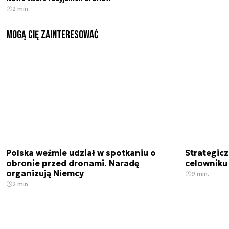
2 min.
Mogą Cię zainteresować
Polska weźmie udział w spotkaniu o
Strategic
obronie przed dronami. Naradę
celowniku 
organizują Niemcy
9 min.
2 min.