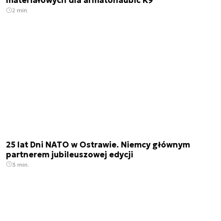
materiałowych dla armatohaubic K9
2 min.
25 lat Dni NATO w Ostrawie. Niemcy głównym
partnerem jubileuszowej edycji
3 min.