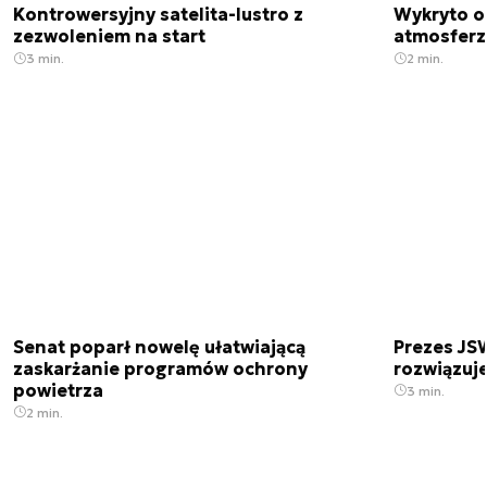
Kontrowersyjny satelita-lustro z
Wykryto o
zezwoleniem na start
atmosfer
3 min.
2 min.
Senat poparł nowelę ułatwiającą
Prezes JSW
zaskarżanie programów ochrony
rozwiązuj
powietrza
3 min.
2 min.