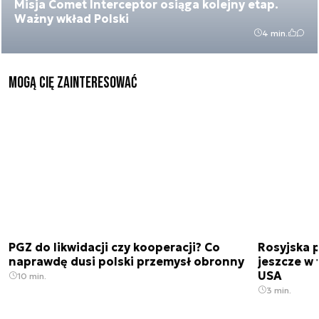
Misja Comet Interceptor osiąga kolejny etap.
Ważny wkład Polski
4 min.
Mogą Cię zainteresować
PGZ do likwidacji czy kooperacji? Co
Rosyjska 
naprawdę dusi polski przemysł obronny
jeszcze w 
USA
10 min.
3 min.