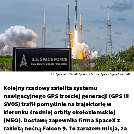
Fot. Space and Missile Systems Center/SpaceX [spaceforce.mil]
Kolejny rządowy satelita systemu
nawigacyjnego GPS trzeciej generacji (GPS III
SV05) trafił pomyślnie na trajektorię w
kierunku średniej orbity okołoziemskiej
(MEO). Dostawę zapewniła firma SpaceX z
rakietą nośną Falcon 9. To zarazem misja, za