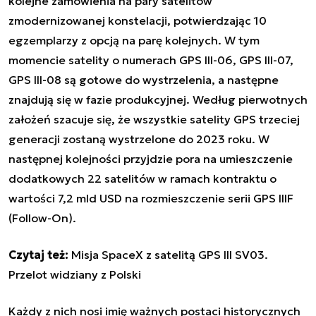
kolejne zamówienia na pary satelitów
zmodernizowanej konstelacji, potwierdzając 10
egzemplarzy z opcją na parę kolejnych. W tym
momencie satelity o numerach GPS III-06, GPS III-07,
GPS III-08 są gotowe do wystrzelenia, a następne
znajdują się w fazie produkcyjnej. Według pierwotnych
założeń szacuje się, że wszystkie satelity GPS trzeciej
generacji zostaną wystrzelone do 2023 roku. W
następnej kolejności przyjdzie pora na umieszczenie
dodatkowych 22 satelitów w ramach kontraktu o
wartości 7,2 mld USD na rozmieszczenie
serii GPS IIIF
(Follow-On)
.
Czytaj też:
Misja SpaceX z satelitą GPS III SV03.
Przelot widziany z Polski
Każdy z nich nosi imię ważnych postaci historycznych