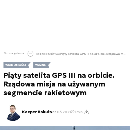
Strona główna
Bezpieczeństwo
Piąty satelita GPS III na orbicie. Rządowa misja na używanym segmencie rakietowym
WIADOMOŚCI
WAŻNE
Piąty satelita GPS III na orbicie.
Rządowa misja na używanym
segmencie rakietowym
Kacper Bakuła
27.06.2021
1 min.