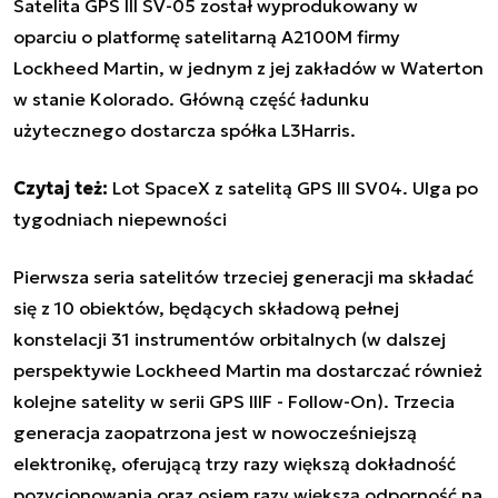
Satelita GPS III SV-05 został wyprodukowany w
oparciu o platformę satelitarną A2100M firmy
Lockheed Martin, w jednym z jej zakładów w
Waterton
w stanie Kolorado. Główną część ładunku
użytecznego dostarcza spółka L3Harris.
Czytaj też:
Lot SpaceX z satelitą GPS III SV04. Ulga po
tygodniach niepewności
Pierwsza seria satelitów trzeciej generacji ma składać
się z 10 obiektów, będących składową pełnej
konstelacji 31 instrumentów orbitalnych (w dalszej
perspektywie Lockheed Martin ma dostarczać również
kolejne satelity w serii GPS IIIF - Follow-On). Trzecia
generacja zaopatrzona jest w nowocześniejszą
elektronikę, oferującą trzy razy większą dokładność
pozycjonowania oraz osiem razy większą odporność na