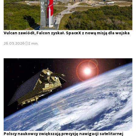
Vulcan zawiódł, Falcon zyskał. SpaceX z nową misją dla wojska
26.03.2026
2 min.
Polscy naukowcy zwiększają precyzję nawigacji satelitarnej