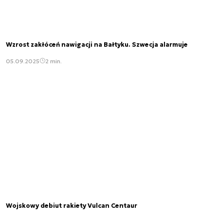
Wzrost zakłóceń nawigacji na Bałtyku. Szwecja alarmuje
05.09.2025
2 min.
Wojskowy debiut rakiety Vulcan Centaur