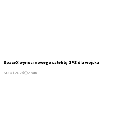
SpaceX wynosi nowego satelitę GPS dla wojska
30.01.2026
2 min.