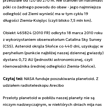
przedziale od 120 do 270 m. Nie stanowi on natomiast
póki co żadnego powodu do obaw - jego najmniejsza
odległość od Ziemi wynieść ma w tym cyklu 19
długości Ziemia-Księżyc (czyli blisko 7,5 mln km).
Obiekt 465824 (2010 FR) odkryto 18 marca 2010 roku
z wykorzystaniem obserwatorium Catalina Sky Survey
(CSS). Asteroid okrąża Słońce co 440 dni, uzyskując w
peryhelium (punkcie najbliżej naszej dziennej gwiazdy)
dystans 0,72 AU (jednostki astronomicznej, czyli
równoważnika średniej odległości Ziemia-Słońce).
Czytaj też:
NASA funduje poszukiwania planetoid. Z
udziałem radioteleskopu Arecibo
Przeloty planetoid w pobliżu naszej planety nie są
niczym nadzwyczajnym, w niektórych dniach mija nas