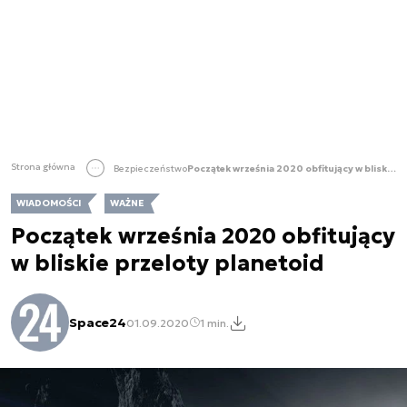
Strona główna
Bezpieczeństwo
Początek września 2020 obfitujący w bliskie przeloty planetoid
WIADOMOŚCI
WAŻNE
Początek września 2020 obfitujący
w bliskie przeloty planetoid
Space24
01.09.2020
1 min.