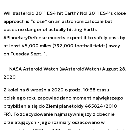
Will
#asteroid
2011 ES4 hit Earth? No! 2011 ES4’s close
approach is “close” on an astronomical scale but
poses no danger of actually hitting Earth.
#PlanetaryDefense
experts expect it to safely pass by
at least 45,000 miles (792,000 football fields) away
on Tuesday Sept. 1.
— NASA Asteroid Watch (@AsteroidWatch)
August 28,
2020
Z kolei na 6 września 2020 o godz. 10:38 czasu
polskiego roku zapowiedziano moment największego
przybliżenia się do Ziemi planetoidy 465824 (2010
FR). To zdecydowanie najmasywniejszy z obecnie
przelatujących - jego rozmiary oszacowano w