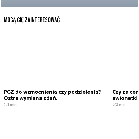
Mogą Cię zainteresować
PGZ do wzmocnienia czy podzielenia?
Czy za cen
Ostra wymiana zdań.
awionetki 
1 min.
2 min.