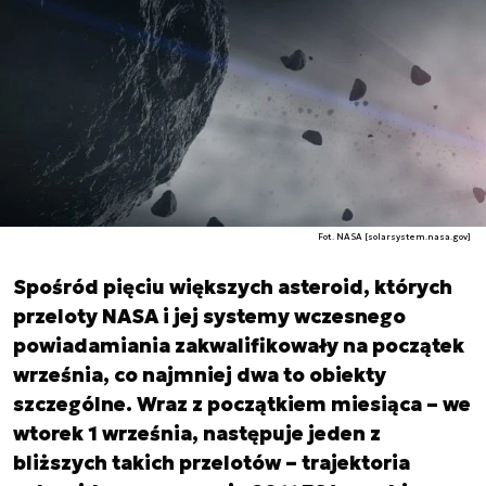
Fot. NASA [solarsystem.nasa.gov]
Spośród pięciu większych asteroid, których
przeloty NASA i jej systemy wczesnego
powiadamiania zakwalifikowały na początek
września, co najmniej dwa to obiekty
szczególne. Wraz z początkiem miesiąca – we
wtorek 1 września, następuje jeden z
bliższych takich przelotów – trajektoria