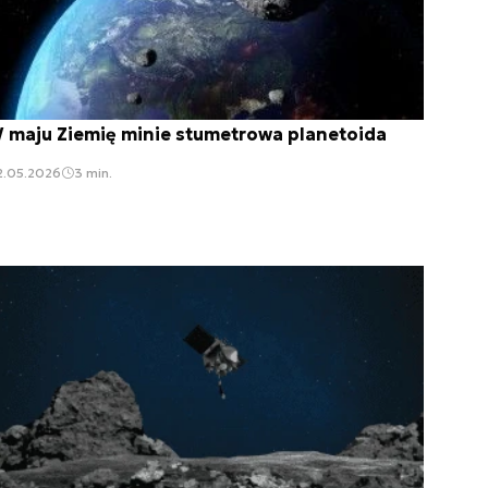
 maju Ziemię minie stumetrowa planetoida
2.05.2026
3 min.