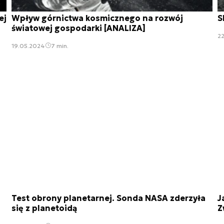
ej
Wpływ górnictwa kosmicznego na rozwój
S
światowej gospodarki [ANALIZA]
2
19.05.2024
7 min.
Test obrony planetarnej. Sonda NASA zderzyła
J
się z planetoidą
Z