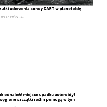
kutki uderzenia sondy DART w planetoidę
2.03.2023
3 min.
ak odnaleźć miejsce upadku asteroidy?
węglone szczątki roślin pomogą w tym