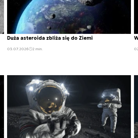
Duża asteroida zbliża się do Ziemi
W
03.07.2026
2 min.
0