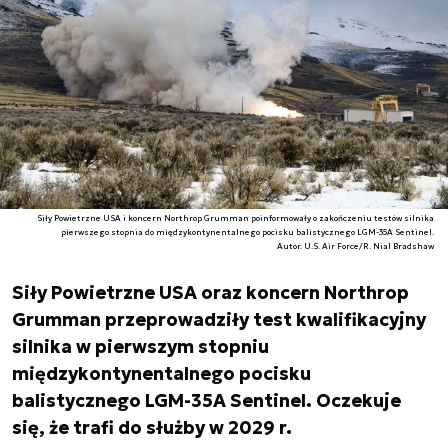
Siły Powietrzne USA i koncern Northrop Grumman poinformowały o zakończeniu testów silnika
pierwszego stopnia do międzykontynentalnego pocisku balistycznego LGM-35A Sentinel.
Autor. U.S. Air Force/R. Nial Bradshaw
Siły Powietrzne USA oraz koncern Northrop
Grumman przeprowadziły test kwalifikacyjny
silnika w pierwszym stopniu
międzykontynentalnego pocisku
balistycznego LGM-35A Sentinel. Oczekuje
się, że trafi do służby w 2029 r.