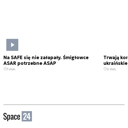
Na SAFE się nie załapały. Śmigłowce
Trwają kon
ASAR potrzebne ASAP
ukraińskie
1 min.
2 min.