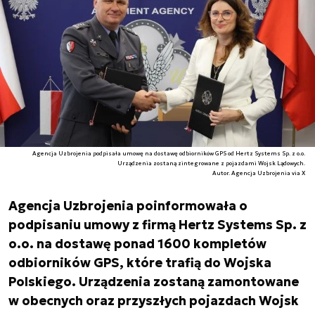
Agencja Uzbrojenia podpisała umowę na dostawę odbiorników GPS od Hertz Systems Sp. z o.o.
Urządzenia zostaną zintegrowane z pojazdami Wojsk Lądowych.
Autor. Agencja Uzbrojenia via X
Agencja Uzbrojenia poinformowała o
podpisaniu umowy z firmą Hertz Systems Sp. z
o.o. na dostawę ponad 1600 kompletów
odbiorników GPS, które trafią do Wojska
Polskiego. Urządzenia zostaną zamontowane
w obecnych oraz przyszłych pojazdach Wojsk