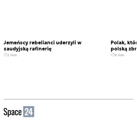
Jemeńscy rebelianci uderzyli w
Polak, któ
saudyjską rafinerię
polską zbr
2 min.
9 min.