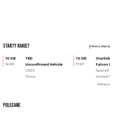
Starty rakiet
Zobacz więcej
10 SIE
TBD
10 SIE
Starlink (
14:00
Unconfirmed Vehicle
17:07
Falcon 9
CASC
SpaceX
China
United St
Reklama
Polecane