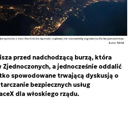
korzystanie z sieci Starlink dla łączności rządowej nie stanowiłoby zagrożenia dla bezpieczeństwa.
Autor. NASA
cisza przed nadchodzącą burzą, która
w Zjednoczonych, a jednocześnie oddalić
ystko spowodowane trwającą dyskusją o
tarczanie bezpiecznych usług
aceX dla włoskiego rządu.