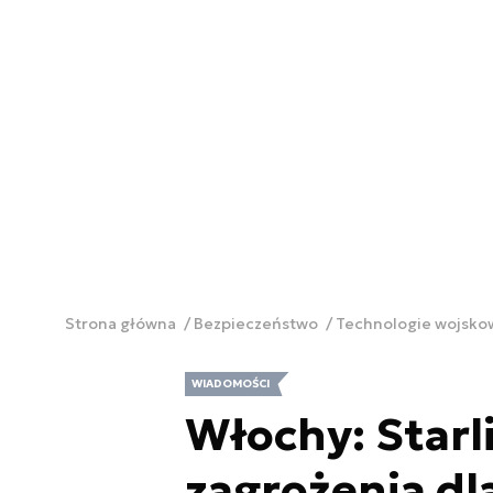
Strona główna
Bezpieczeństwo
Technologie wojsk
WIADOMOŚCI
Włochy: Starl
zagrożenia dl