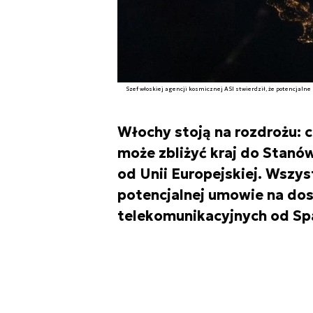
Szef włoskiej agencji kosmicznej ASI stwierdził, że potencjalne 
Włochy stoją na rozdrożu: 
może zbliżyć kraj do Stanó
od Unii Europejskiej. Wsz
potencjalnej umowie na dos
telekomunikacyjnych od Sp