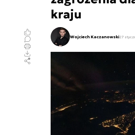
kraju
Wojciech Kaczanowski
27 stycz