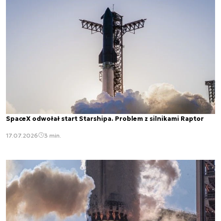
SpaceX odwołał start Starshipa. Problem z silnikami Raptor
17.07.2026
3 min.