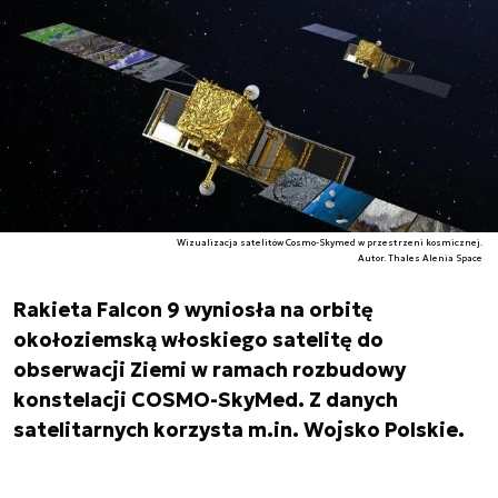
Wizualizacja satelitów Cosmo-Skymed w przestrzeni kosmicznej.
Autor. Thales Alenia Space
Rakieta Falcon 9 wyniosła na orbitę
okołoziemską włoskiego satelitę do
obserwacji Ziemi w ramach rozbudowy
konstelacji COSMO-SkyMed. Z danych
satelitarnych korzysta m.in. Wojsko Polskie.