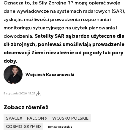
Oznacza to, że Siły Zbrojne RP mogą opierać swoje
dane wywiadowcze na systemach radarowych (SAR),
zyskując możliwości prowadzenia rozpoznania i
monitoringu sytuacyjnego na użytek planowania i
dowodzenia.
Satelity SAR są bardzo użyteczne dla
sił zbrojnych, ponieważ umożliwiają prowadzenie
obserwacji Ziemi niezależnie od pogody lub pory
doby.
Wojciech Kaczanowski
5 stycznia 2026, 15:27
Zobacz również
SPACEX
FALCON 9
WOJSKO POLSKIE
COSMO-SKYMED
pokaż wszystkie