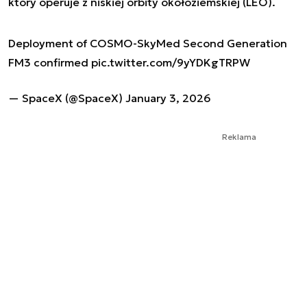
który operuje z niskiej orbity okołoziemskiej (LEO).
Deployment of COSMO-SkyMed Second Generation
FM3 confirmed
pic.twitter.com/9yYDKgTRPW
— SpaceX (@SpaceX)
January 3, 2026
Reklama