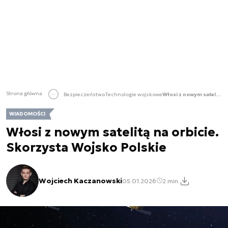
Strona główna
Bezpieczeństwo
Technologie wojskowe
Włosi z nowym satelitą na orbicie. Skorzysta Wojsko Polskie
WIADOMOŚCI
Włosi z nowym satelitą na orbicie.
Skorzysta Wojsko Polskie
Wojciech Kaczanowski
05.01.2026
2 min.