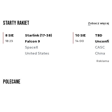
Starty rakiet
Zobacz więcej
8 SIE
Starlink (17-38)
10 SIE
TBD
18:23
Falcon 9
14:00
Unconfir
SpaceX
CASC
United States
China
Reklama
Polecane