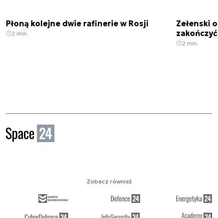
Płoną kolejne dwie rafinerie w Rosji
Zełenski 
zakończyć
2 min.
2 min.
Zobacz również