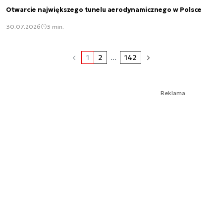
Otwarcie największego tunelu aerodynamicznego w Polsce
30.07.2026
3 min.
1
2
...
142
Reklama