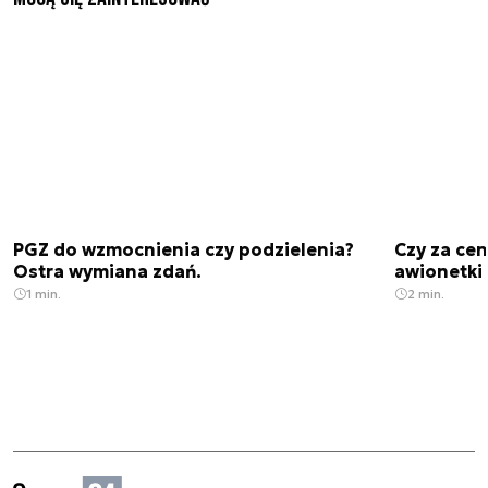
PGZ do wzmocnienia czy podzielenia?
Czy za cen
Ostra wymiana zdań.
awionetki 
1 min.
2 min.