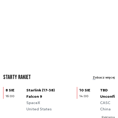
Starty rakiet
Zobacz więcej
8 SIE
Starlink (17-38)
10 SIE
TBD
16:00
Falcon 9
14:00
Unconfir
SpaceX
CASC
United States
China
Reklama