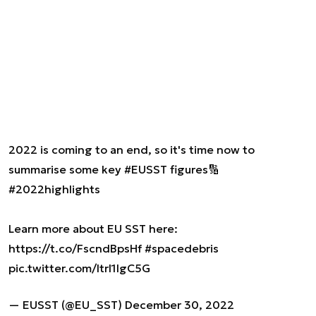
2022 is coming to an end, so it's time now to
summarise some key
#EUSST
figures🔢
#2022highlights
Learn more about EU SST here:
https://t.co/FscndBpsHf
#spacedebris
pic.twitter.com/Itrl1lgC5G
— EUSST (@EU_SST)
December 30, 2022