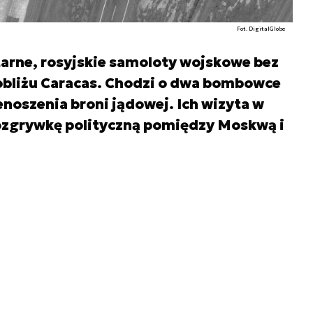
Fot. DigitalGlobe
itarne, rosyjskie samoloty wojskowe bez
bliżu Caracas. Chodzi o dwa bombowce
enoszenia broni jądowej. Ich wizyta w
rozgrywkę polityczną pomiędzy Moskwą i