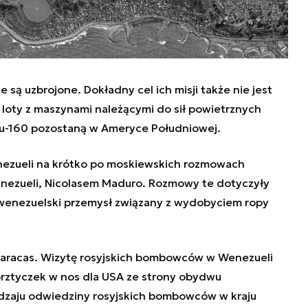
są uzbrojone. Dokładny cel ich misji także nie jest
loty z maszynami należącymi do sił powietrznych
Tu-160 pozostaną w Ameryce Południowej.
enezueli na krótko po moskiewskich rozmowach
nezueli, Nicolasem Maduro. Rozmowy te dotyczyły
w wenezuelski przemysł związany z wydobyciem ropy
aracas. Wizytę rosyjskich bombowców w Wenezueli
prztyczek w nos dla USA ze strony obydwu
dzaju odwiedziny rosyjskich bombowców w kraju