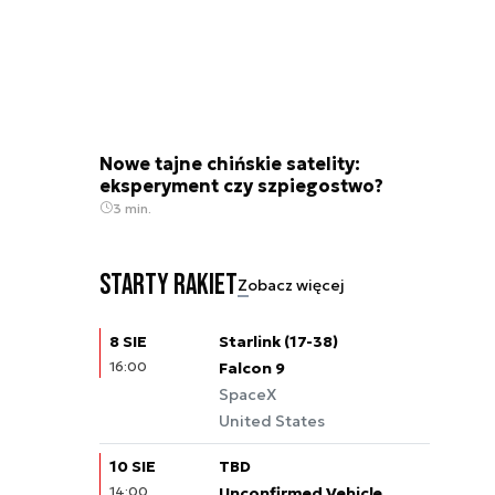
Nowe tajne chińskie satelity:
eksperyment czy szpiegostwo?
3 min.
Starty rakiet
Zobacz więcej
8 SIE
Starlink (17-38)
16:00
Falcon 9
SpaceX
United States
10 SIE
TBD
14:00
Unconfirmed Vehicle