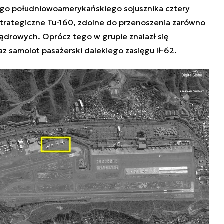
jego południowoamerykańskiego sojusznika cztery
trategiczne Tu-160, zdolne do przenoszenia zarówno
 jądrowych. Oprócz tego w grupie znalazł się
z samolot pasażerski dalekiego zasięgu Ił-62.