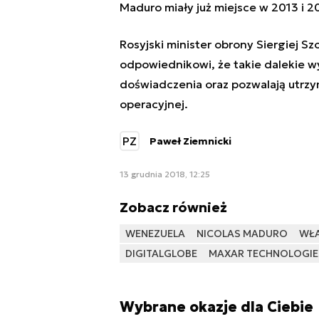
Maduro miały już miejsce w 2013 i 20
Rosyjski minister obrony Siergiej 
odpowiednikowi, że takie dalekie w
doświadczenia oraz pozwalają utr
operacyjnej.
PZ
Paweł Ziemnicki
13 grudnia 2018, 12:25
Zobacz również
WENEZUELA
NICOLAS MADURO
WŁA
DIGITALGLOBE
MAXAR TECHNOLOGIE
Wybrane okazje dla Ciebie