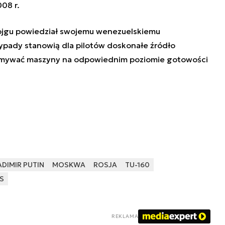
08 r.
Szojgu powiedział swojemu wenezuelskiemu
ypady stanowią dla pilotów doskonałe źródło
zymywać maszyny na odpowiednim poziomie gotowości
DIMIR PUTIN
MOSKWA
ROSJA
TU-160
S
REKLAMA