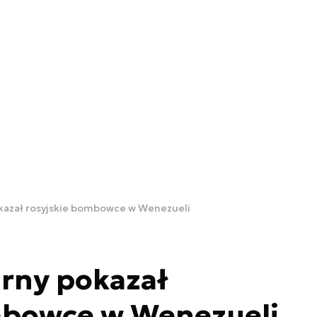
okazał rosyjskie bombowce w Wenezueli
arny pokazał
mbowce w Wenezueli