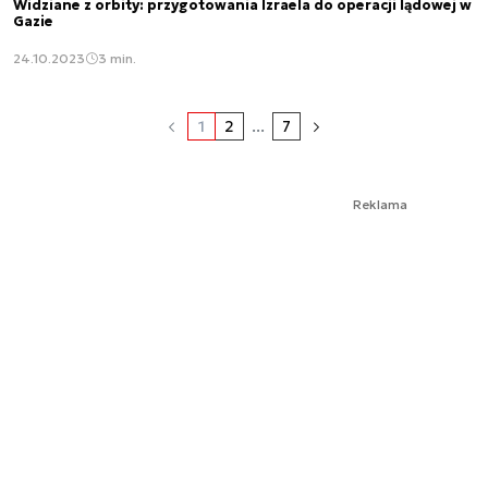
Widziane z orbity: przygotowania Izraela do operacji lądowej w
Gazie
24.10.2023
3 min.
1
2
...
7
Reklama