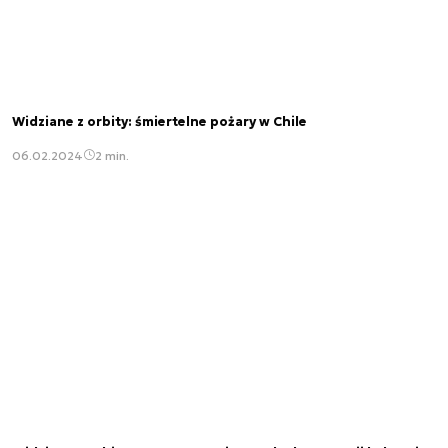
Widziane z orbity: śmiertelne pożary w Chile
06.02.2024
2 min.