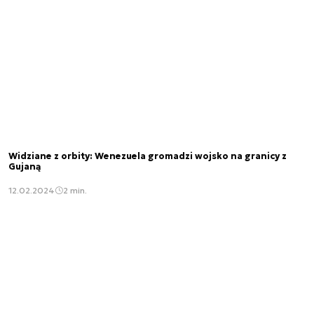
Widziane z orbity: Wenezuela gromadzi wojsko na granicy z
Gujaną
12.02.2024
2 min.